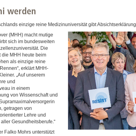
Forschungsdatenpolicy
ni werden
Fo
Forschungsinformationssystem
Par
chlands einzige reine Medizinuniversität gibt Absichtserklärun
Dekanin für Forschung und Transfer und
Für
over (MHH) macht mutige
Forschungskommission
irbt sich im bundesweiten
Für
ellenzuniversität. Die
Für
t die MHH heute beim
Gute wissenschaftliche Praxis
ehen als einzige reine
 Rennen“, erklärt MHH-
GWP-Kommission
-Kleiner. „Auf unserem
Ombudswesen und Ombudsperson
hre und
veau in einem
hnung von Wissenschaft und
s Supramaximalversorgerin
n, getragen von
orientierter Lehre und
 aller Gesundheitsberufe.“
r Falko Mohrs unterstützt