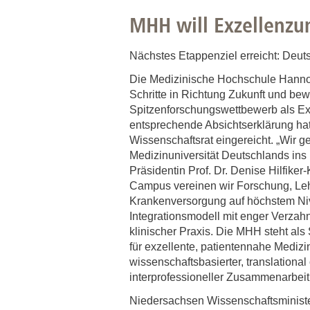
Zentrale Forschungseinrichtung Elektronenmikroskopie
MHH will Exzellenzu
Akademische Karriereentwicklung
Nächstes Etappenziel erreicht: Deuts
Ansprechpersonen
Die Medizinische Hochschule Hann
Hannover Biomedical Research School (HBRS)
Schritte in Richtung Zukunft und bew
Spitzenforschungswettbewerb als Exz
Für Postdoktorand:innen
entsprechende Absichtserklärung ha
Für Ärzt:innen
Wissenschaftsrat eingereicht. „Wir g
Medizinuniversität Deutschlands ins
Präsidentin Prof. Dr. Denise Hilfiker
Campus vereinen wir Forschung, Le
Krankenversorgung auf höchstem Ni
Integrationsmodell mit enger Verza
klinischer Praxis. Die MHH steht al
für exzellente, patientennahe Medizi
wissenschaftsbasierter, translational 
interprofessioneller Zusammenarbeit
Niedersachsen Wissenschaftsministe