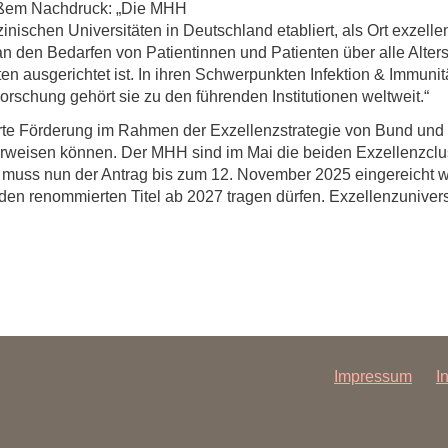
roßem Nachdruck: „Die MHH
zinischen Universitäten in Deutschland etabliert, als Ort exzell
an den Bedarfen von Patientinnen und Patienten über alle Alters
n ausgerichtet ist. In ihren Schwerpunkten Infektion & Immunit
rschung gehört sie zu den führenden Institutionen weltweit.“
gehrte Förderung im Rahmen der Exzellenzstrategie von Bund u
orweisen können. Der MHH sind im Mai die beiden Exzellenzclu
t muss nun der Antrag bis zum 12. November 2025 eingereicht w
den renommierten Titel ab 2027 tragen dürfen. Exzellenzunivers
Impressum
I