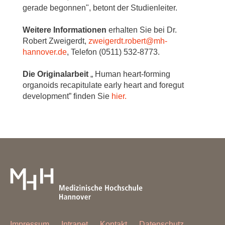
gerade begonnen", betont der Studienleiter.
Weitere Informationen
erhalten Sie bei Dr.
Robert Zweigerdt,
zweigerdt.robert
@
mh-
hannover.de
, Telefon (0511) 532-8773.
Die Originalarbeit
„ Human heart-forming
organoids recapitulate early heart and foregut
development” finden Sie
hier.
Impressum
Intranet
Kontakt
Datenschutz