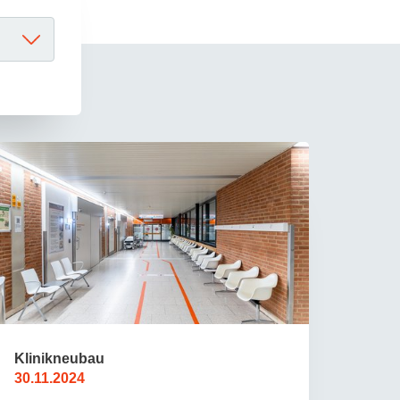
rschung - Wissen - Translation - Transfer
tner:innen & Netzwerke
 Lebenswissenschaftler:innen
 Partner:innen & Investor:innen
 Startups und Gründer:innen
Klinikneubau
30.11.2024