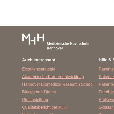
Auch interessant
Hilfe & 
Exzellenzstrategie
Patiente
Akademische Karriereentwicklung
Patient
Hannover Biomedical Research School
Patiente
Blutspende-Dienst
Feedba
Gleichstellung
ProBewe
Qualitätsbericht der MHH
Glossar 