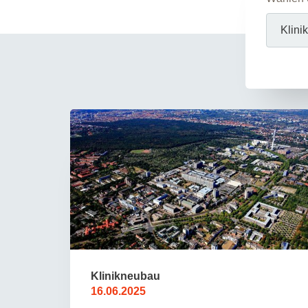
Zentrale Forschungseinrichtung Elektronenmikroskopie
Akademische Karriereentwicklung
Ansprechpersonen
Hannover Biomedical Research School (HBRS)
Für Postdoktorand:innen
Für Ärzt:innen
Klinikneubau
16.06.2025