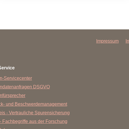
Impressum
I
Service
n-Servicecenter
endatenanfragen DSGVO
nfürsprecher
ck- und Beschwerdemanagement
is - Vertrauliche Spurensicherung
- Fachbegriffe aus der Forschung