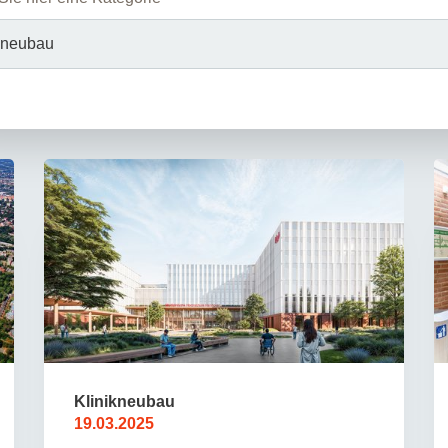
Forschungsdatenpolicy
Fo
Forschungsinformationssystem
Par
Dekanin für Forschung und Transfer und
Für
Forschungskommission
Für
Für
Gute wissenschaftliche Praxis
GWP-Kommission
Ombudswesen und Ombudsperson
Klinikneubau
19.03.2025