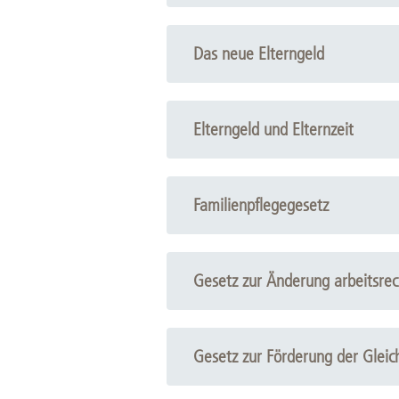
Zentrale Forschungseinrichtung Elektronenmikroskopie
Das neue Elterngeld
Akademische Karriereentwicklung
Ansprechpersonen
Hannover Biomedical Research School (HBRS)
Elterngeld und Elternzeit
Für Postdoktorand:innen
Für Ärzt:innen
Familienpflegegesetz
Gesetz zur Änderung arbeitsrech
Gesetz zur Förderung der Gleic