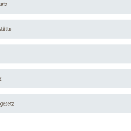
setz
tätte
z
gesetz