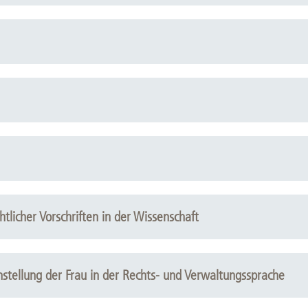
Forschungsdatenpolicy
Fo
Forschungsinformationssystem
Par
Dekanin für Forschung und Transfer und
Für
Forschungskommission
Für
Für
Gute wissenschaftliche Praxis
GWP-Kommission
Ombudswesen und Ombudsperson
tlicher Vorschriften in der Wissenschaft
hstellung der Frau in der Rechts- und Verwaltungssprache