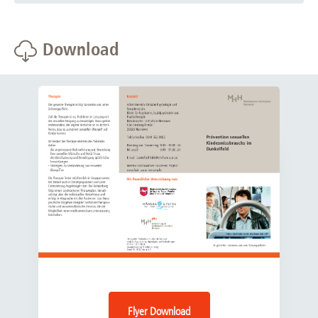
etc.) begangen haben, aber befürchten, diese in der
Dienstag 09.00 - 11.00 Uhr
Zukunft zu begehen.
Mittwoch 13.00 - 15.00 Uhr
Personen, die bereits Straftaten begangen haben,
Download
Donnerstag 09.00 - 11.00 Uhr
aber den Strafverfolgungsbehörden (noch) nicht
bekannt sind.
Personen, die bereits Straftaten begangen haben und
dafür angezeigt und/ oder rechtskräftig verurteilt
wurden, vorausgesetzt, dass sie ihre Strafe
vollständig verbüßt haben, nicht mehr unter Aufsicht
durch die Justiz stehen und somit alle rechtlichen
Angelegenheiten abgeschlossen sind.
Nicht einbezogen in das Therapieprogramm werden
Personen, gegen die aktuell wegen möglicher Straftaten
ermittelt wird, die ihre Strafe nicht vollständig verbüßt
haben und/ oder deren Urteil Auflagen beziehungsweise
Bewährung beinhaltet.
Flyer Download