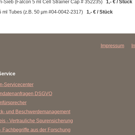
n-Sieb (Falcon 5 ml Cell Strainer Cap # 352235)
1,- € / Stück
r 15 ml Tubes (z.B. 50 µm #04-0042-2317)
1,- € / Stück
Impressum
I
Service
n-Servicecenter
endatenanfragen DSGVO
nfürsprecher
ck- und Beschwerdemanagement
is - Vertrauliche Spurensicherung
- Fachbegriffe aus der Forschung