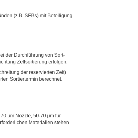
rschung - Wissen - Translation - Transfer
den (z.B. SFBs) mit Beteiligung
tner:innen & Netzwerke
 Lebenswissenschaftler:innen
 Partner:innen & Investor:innen
 Startups und Gründer:innen
ei der Durchführung von Sort-
htung Zellsortierung erfolgen.
chreitung der reservierten Zeit)
ten Sortiertermin berechnet.
r 70 µm Nozzle, 50-70 µm für
rforderlichen Materialien stehen