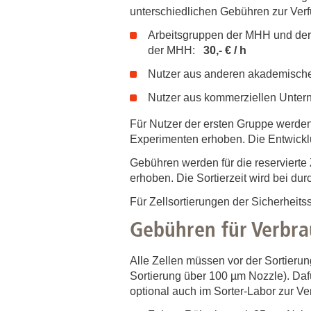
Zentrale Forschungseinrichtung Elektronenmikroskopie
unterschiedlichen Gebühren zur Ver
Arbeitsgruppen der MHH und der
Akademische Karriereentwicklung
der MHH:
30,- € / h
Ansprechpersonen
Nutzer aus anderen akademische
Hannover Biomedical Research School (HBRS)
Nutzer aus kommerziellen Unt
Für Postdoktorand:innen
Für Nutzer der ersten Gruppe werden
Für Ärzt:innen
Experimenten erhoben. Die Entwicklu
Gebühren werden für die reservierte Ze
erhoben. Die Sortierzeit wird bei du
Für Zellsortierungen der Sicherheits
Gebühren für Verbra
Alle Zellen müssen vor der Sortierun
Sortierung über 100 µm Nozzle). Dafür
optional auch im Sorter-Labor zur Ve