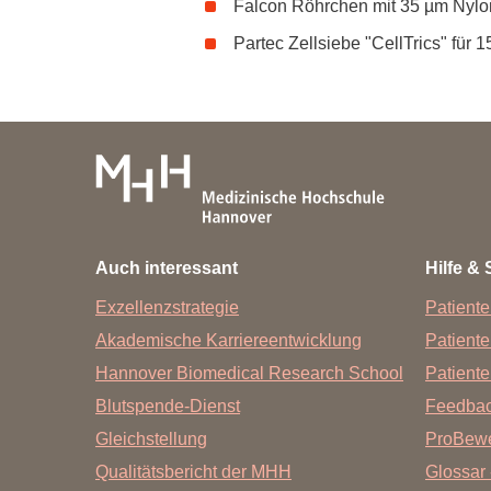
Falcon Röhrchen mit 35 µm Nylo
Partec Zellsiebe "CellTrics" fü
Auch interessant
Hilfe & 
Exzellenzstrategie
Patiente
Akademische Karriereentwicklung
Patient
Hannover Biomedical Research School
Patiente
Blutspende-Dienst
Feedba
Gleichstellung
ProBewe
Qualitätsbericht der MHH
Glossar 