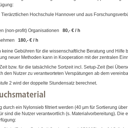
Forschungsdatenpolicy
fügung:
Fo
Forschungsinformationssystem
 Tierärztlichen Hochschule Hannover und aus Forschungsverbün
Par
Dekanin für Forschung und Transfer und
n (non-profit) Organisationen
80,- € / h
Für
Forschungskommission
Für
ernehmen
180,- € / h
Für
 keine Gebühren für die wissenschaftliche Beratung und Hilfe b
Gute wissenschaftliche Praxis
ng neuer Methoden kann in Kooperation mit der zentralen Einric
it bzw. für die tatsächliche Sortzeit incl. Setup-Zeit (bei Übers
GWP-Kommission
rch den Nutzer zu verantworteten Verspätungen ab dem vereinbar
Ombudswesen und Ombudsperson
stufe 2 wird der doppelte Stundensatz berechnet.
uchsmaterial
g durch ein Nylonsieb filtriert werden (40 µm für Sortierung übe
 sind die Nutzer verantwortlich (s. Materialvorbereitung). Die e
rfügung: