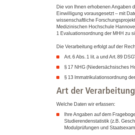
Zentrale Forschungseinrichtung Elektronenmikroskopie
Die von Ihnen erhobenen Angaben die
Einwilligung vorausgesetzt – mit Dat
wissenschaftliche Forschungsprojekt
Akademische Karriereentwicklung
Medizinischen Hochschule Hannover d
Ansprechpersonen
1 Evaluationsordnung der MHH zu si
Hannover Biomedical Research School (HBRS)
Die Verarbeitung erfolgt auf der Re
Für Postdoktorand:innen
Art. 6 Abs. 1 lit. a und Art. 89 D
Für Ärzt:innen
§ 17 NHG (Niedersächsisches H
§ 13 Immatrikulationsordnung d
Art der Verarbeitun
Welche Daten wir erfassen:
Ihre Angaben auf dem Fragebogen
Studierendenstatistik (z.B. Geschl
Modulprüfungen und Staatsexami