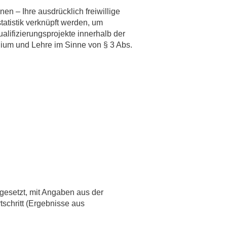
n – Ihre ausdrücklich freiwillige
rschung - Wissen - Translation - Transfer
tatistik verknüpft werden, um
lifizierungsprojekte innerhalb der
tner:innen & Netzwerke
dium und Lehre im Sinne von § 3 Abs.
 Lebenswissenschaftler:innen
 Partner:innen & Investor:innen
 Startups und Gründer:innen
gesetzt, mit Angaben aus der
rtschritt (Ergebnisse aus