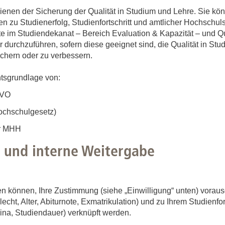
Forschungsdatenpolicy
nen der Sicherung der Qualität in Studium und Lehre. Sie könne
Fo
Forschungsinformationssystem
en zu Studienerfolg, Studienfortschritt und amtlicher Hochschuls
e im Studiendekanat – Bereich Evaluation & Kapazität – und Qua
Par
urchzuführen, sofern diese geeignet sind, die Qualität in Stu
Dekanin für Forschung und Transfer und
Für
chern oder zu verbessern.
Forschungskommission
Für
chtsgrundlage von:
Für
SGVO
Gute wissenschaftliche Praxis
ochschulgesetz)
GWP-Kommission
er MHH
Ombudswesen und Ombudsperson
g und interne Weitergabe
 können, Ihre Zustimmung (siehe „Einwilligung“ unten) voraus
echt, Alter, Abiturnote, Exmatrikulation) und zu Ihrem Studienfo
na, Studiendauer) verknüpft werden.