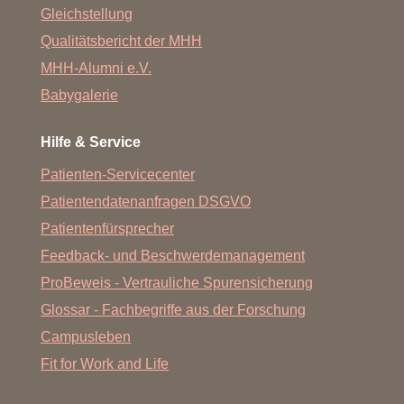
Gleichstellung
Gutachten des Medizinischen Dienstes der
verlängert hat, weil Sie Opfer einer Straftat wurden.
Qualitätsbericht der MHH
Krankenversicherung über die Pflegebedürftigkeit und
MHH-Alumni e.V.
Bestätigung über die Durchführung der Pflege
Babygalerie
Hilfe & Service
Nachweise für den Eintritt in das
„Praktische Jahr“ werden uns direkt
Patienten-Servicecenter
vom LPA bzw. den
Patientendatenanfragen DSGVO
Lehrkrankenhäusern übermittelt
Patientenfürsprecher
Feedback- und Beschwerdemanagement
Sollten Sie den Eintritt in das „Praktische Jahr“ nach
ProBeweis - Vertrauliche Spurensicherung
erfolgter Rückmeldung verschieben oder verschieben
Glossar - Fachbegriffe aus der Forschung
müssen, bitte unverzüglich die dann ausstehende
Langzeitstudiengebühr auf das Beitragskonto der
Campusleben
MHH überweisen.
Fit for Work and Life