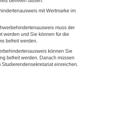
ets befreien lassen.
hindertenausweis mit Wertmarke im
rschung - Wissen - Translation - Transfer
tner:innen & Netzwerke
hwerbehindertenausweis muss der
 Lebenswissenschaftler:innen
t werden und Sie können für die
s befreit werden.
 Partner:innen & Investor:innen
 Startups und Gründer:innen
rbehindertenausweis können Sie
tung befreit werden. Danach müssen
 Studierendensekretariat einreichen.