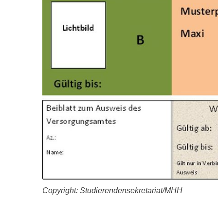
Zentrale Forschungseinrichtung Elektronenmikroskopie
Akademische Karriereentwicklung
Ansprechpersonen
Hannover Biomedical Research School (HBRS)
Für Postdoktorand:innen
Für Ärzt:innen
Copyright: Studierendensekretariat/MHH