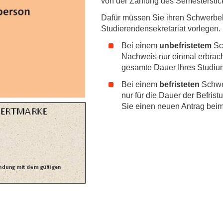
von der Zahlung des Semesterstick
Forschungsdatenpolicy
Dafür müssen Sie ihren Schwerbe
Fo
Forschungsinformationssystem
Studierendensekretariat vorlegen.
Par
Bei einem
unbefristetem
Sc
Dekanin für Forschung und Transfer und
Für
Nachweis nur einmal erbrach
Forschungskommission
gesamte Dauer Ihres Studium
Für
Für
Bei einem
befristeten
Schwe
nur für die Dauer der Befris
Gute wissenschaftliche Praxis
Sie einen neuen Antrag beim
GWP-Kommission
Ombudswesen und Ombudsperson