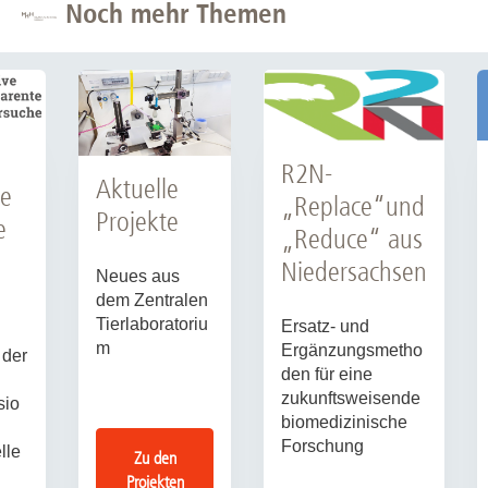
Noch mehr Themen
R2N-
Aktuelle
te
„Replace“und
Projekte
e
„Reduce“ aus
Niedersachsen
Neues aus
dem Zentralen
Tierlaboratoriu
Ersatz- und
m
Ergänzungsmetho
 der
den für eine
zukunftsweisende
sio
biomedizinische
Forschung
lle
Zu den
Projekten