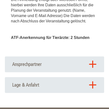
hierbei werden Ihre Daten ausschließlich für die
Planung der Veranstaltung genutzt. (Name,
Vorname und E-Mail Adresse) Die Daten werden
nach Abschluss der Veranstaltung gelöscht.
ATF-Anerkennung für Tierärzte: 2 Stunden
Ansprechpartner
Prof. André Bleich, PhD
Institutsdirektor
Lage & Anfahrt
Sekretariat
Marzena Stankiewicz
Anfahrt
Carl-Neuberg-Str. 1
30625 Hannover
Zum Lageplan