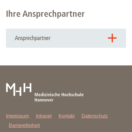
Ihre Ansprechpartner
Ansprechpartner
Dr. Martin Meier
(MRT, µCT,FMT, Ultraschall)
+49 511 532-3949
Meier.Martin
@
mh-hannover.de
Dr. Stefan Lienenklaus
(IVIS, FMT, µCT)
+49 511 532-7385
Lienenklaus.Stefan
@
mh-hannover.de
Impressum
Intranet
Kontakt
Datenschutz
Barrierefreiheit