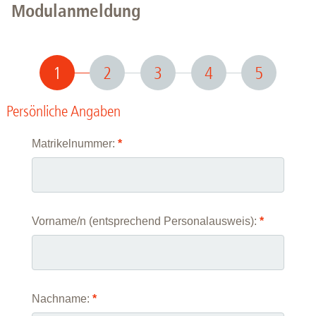
Modulanmeldung
1
2
3
4
5
Persönliche Angaben
Matrikelnummer:
*
Vorname/n (entsprechend Personalausweis):
*
Nachname:
*