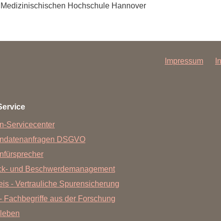
Forschungsdatenpolicy
r Medizinischischen Hochschule Hannover
Fo
Forschungsinformationssystem
Par
Dekanin für Forschung und Transfer und
Für
Impressum
I
Forschungskommission
Für
Für
Gute wissenschaftliche Praxis
Service
GWP-Kommission
n-Servicecenter
Ombudswesen und Ombudsperson
endatenanfragen DSGVO
nfürsprecher
ck- und Beschwerdemanagement
is - Vertrauliche Spurensicherung
- Fachbegriffe aus der Forschung
leben