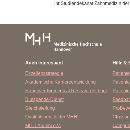
Zentrale Forschungseinrichtung Elektronenmikroskopie
Ihr Studiendekanat Zahnmedizin de
Akademische Karriereentwicklung
Ansprechpersonen
Hannover Biomedical Research School (HBRS)
Für Postdoktorand:innen
Für Ärzt:innen
Auch interessant
Hilfe & 
Exzellenzstrategie
Patiente
Akademische Karriereentwicklung
Patient
Hannover Biomedical Research School
Patiente
Blutspende-Dienst
Feedba
Gleichstellung
ProBewe
Qualitätsbericht der MHH
Glossar 
MHH-Alumni e.V.
Campus