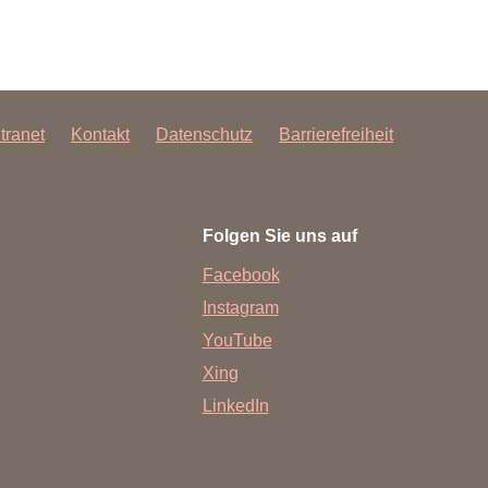
rschung - Wissen - Translation - Transfer
tner:innen & Netzwerke
 Lebenswissenschaftler:innen
ntranet
Kontakt
Datenschutz
Barrierefreiheit
 Partner:innen & Investor:innen
 Startups und Gründer:innen
Folgen Sie uns auf
Facebook
Instagram
YouTube
Xing
LinkedIn