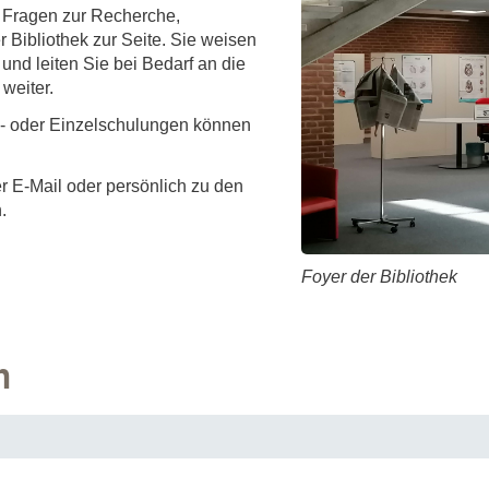
Forschungsdatenpolicy
i Fragen zur Recherche,
 Bibliothek zur Seite. Sie weisen
Fo
Forschungsinformationssystem
und leiten Sie bei Bedarf an die
Par
weiter.
Dekanin für Forschung und Transfer und
Für
- oder Einzelschulungen können
Forschungskommission
Für
Für
r E-Mail oder persönlich zu den
n.
Gute wissenschaftliche Praxis
GWP-Kommission
Foyer der Bibliothek
Ombudswesen und Ombudsperson
n