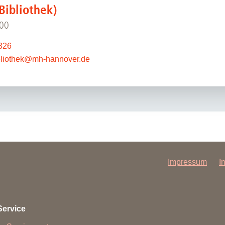
Bibliothek)
900
326
liothek
@
mh-hannover.de
Impressum
I
Service