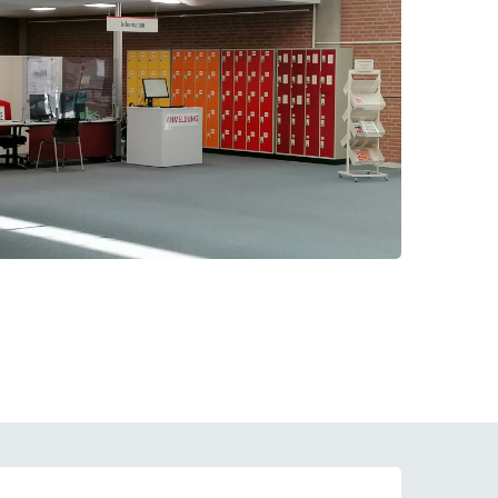
rschung - Wissen - Translation - Transfer
tner:innen & Netzwerke
 Lebenswissenschaftler:innen
 Partner:innen & Investor:innen
 Startups und Gründer:innen