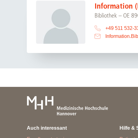
Information (
Bibliothek – OE 8
+49 511 532-3
Information.Bib
Auch interessant
Hilfe & 