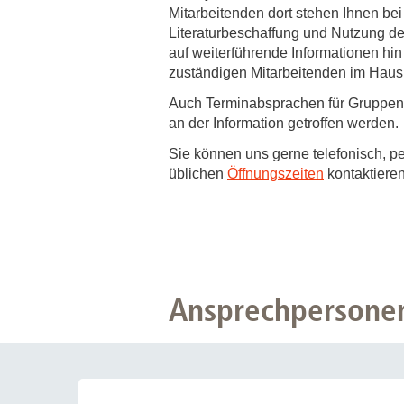
Zentrale Forschungseinrichtung Elektronenmikroskopie
Mitarbeitenden dort stehen Ihnen be
Literaturbeschaffung und Nutzung der
auf weiterführende Informationen hin 
Akademische Karriereentwicklung
zuständigen Mitarbeitenden im Haus 
Ansprechpersonen
Auch Terminabsprachen für Gruppen
Hannover Biomedical Research School (HBRS)
an der Information getroffen werden.
Für Postdoktorand:innen
Sie können uns gerne telefonisch, pe
üblichen
Öffnungszeiten
kontaktiere
Für Ärzt:innen
Ansprechpersone