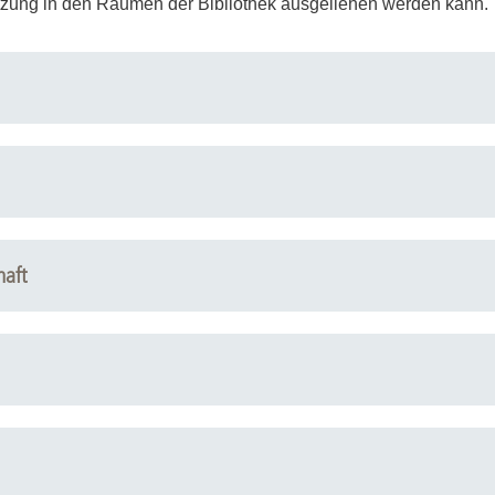
utzung in den Räumen der Bibliothek ausgeliehen werden kann.
Forschungsdatenpolicy
Fo
Forschungsinformationssystem
Par
Dekanin für Forschung und Transfer und
Für
Forschungskommission
Für
Für
Gute wissenschaftliche Praxis
GWP-Kommission
haft
Ombudswesen und Ombudsperson