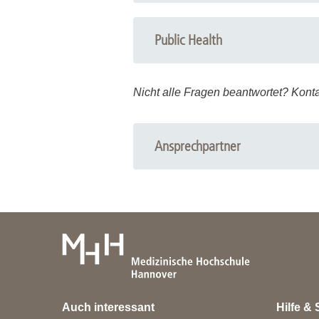
Public Health
Nicht alle Fragen beantwortet? Konta
Ansprechpartner
Information und Beratung
Bibliothek, OE 8900
Tel.-Nr.: +49 (0) 511 532-3326
E-Mail:
information.bibliothek
@
mh-h
Auch interessant
Hilfe & 