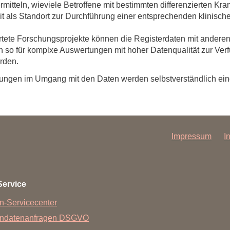
mitteln, wieviele Betroffene mit bestimmten differenzierten K
Forschungsdatenpolicy
als Standort zur Durchführung einer entsprechenden klinische
Fo
Forschungsinformationssystem
tete Forschungsprojekte können die Registerdaten mit anderen
Par
so für komplxe Auswertungen mit hoher Datenqualität zur Ver
Dekanin für Forschung und Transfer und
Für
rden.
Forschungskommission
Für
ungen im Umgang mit den Daten werden selbstverständlich ein
Für
Gute wissenschaftliche Praxis
GWP-Kommission
Ombudswesen und Ombudsperson
Impressum
I
Service
n-Servicecenter
endatenanfragen DSGVO