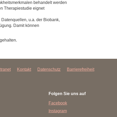
rankheitsmerkmalen behandelt werden
n Therapiestudie eignet
rschung - Wissen - Translation - Transfer
 Datenquellen, u.a. der Biobank,
tner:innen & Netzwerke
fügung. Damit können
 Lebenswissenschaftler:innen
 Partner:innen & Investor:innen
gehalten.
 Startups und Gründer:innen
ntranet
Kontakt
Datenschutz
Barrierefreiheit
Folgen Sie uns auf
Facebook
Instagram