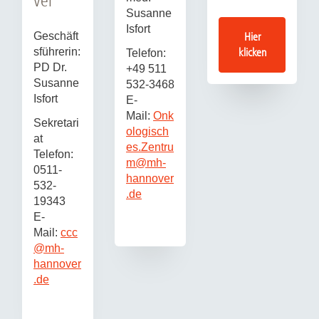
ver
Susanne
Isfort
Geschäft
Hier
sführerin:
klicken
Telefon:
PD Dr.
+49 511
Susanne
532-3468
Isfort
E-
Mail:
Onk
Sekretari
ologisch
at
es.Zentru
Telefon:
m
@
mh-
0511-
hannover
532-
.de
19343
E-
Mail:
ccc
@
mh-
hannover
.de