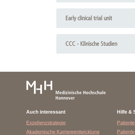
Zentrale Forschungseinrichtung Elektronenmikroskopie
Early clinical trial unit
Akademische Karriereentwicklung
Ansprechpersonen
Hannover Biomedical Research School (HBRS)
CCC - Klinische Studien
Für Postdoktorand:innen
Für Ärzt:innen
Auch interessant
Hilfe & 
Exzellenzstrategie
Patiente
Akademische Karriereentwicklung
Patient