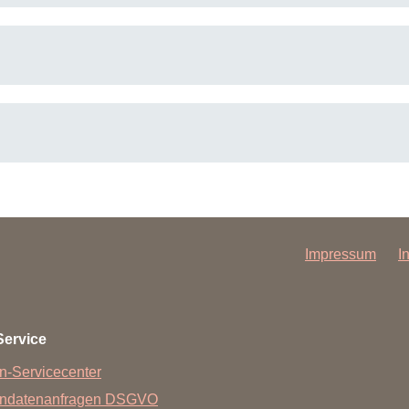
Forschungsdatenpolicy
Fo
Forschungsinformationssystem
Par
Dekanin für Forschung und Transfer und
Für
Forschungskommission
Für
Für
Gute wissenschaftliche Praxis
GWP-Kommission
Ombudswesen und Ombudsperson
Impressum
I
Service
n-Servicecenter
endatenanfragen DSGVO