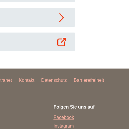
rschung - Wissen - Translation - Transfer
tner:innen & Netzwerke
 Lebenswissenschaftler:innen
 Partner:innen & Investor:innen
 Startups und Gründer:innen
ntranet
Kontakt
Datenschutz
Barrierefreiheit
Folgen Sie uns auf
Facebook
Instagram