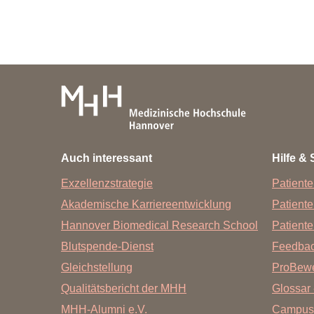
Auch interessant
Hilfe & 
Exzellenzstrategie
Patiente
Akademische Karriereentwicklung
Patient
Hannover Biomedical Research School
Patiente
Blutspende-Dienst
Feedba
Gleichstellung
ProBewe
Qualitätsbericht der MHH
Glossar 
MHH-Alumni e.V.
Campus