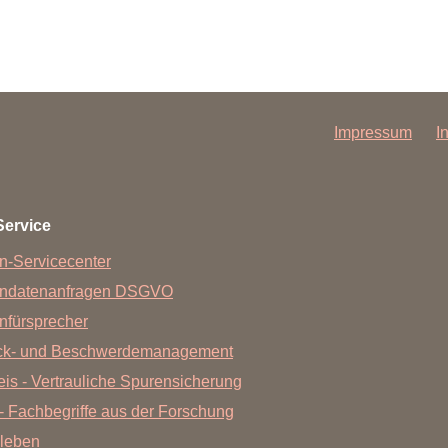
Impressum
I
Service
n-Servicecenter
endatenanfragen DSGVO
nfürsprecher
ck- und Beschwerdemanagement
is - Vertrauliche Spurensicherung
- Fachbegriffe aus der Forschung
leben