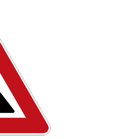
Forschungsdatenpolicy
Fo
Forschungsinformationssystem
Par
Dekanin für Forschung und Transfer und
Für
Forschungskommission
Für
Für
Gute wissenschaftliche Praxis
GWP-Kommission
Ombudswesen und Ombudsperson