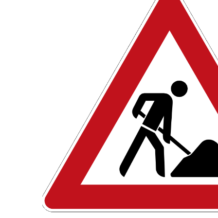
Zentrale Forschungseinrichtung Elektronenmikroskopie
Akademische Karriereentwicklung
Ansprechpersonen
Hannover Biomedical Research School (HBRS)
Für Postdoktorand:innen
Für Ärzt:innen