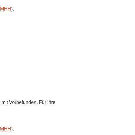
r MHH
).
rschung - Wissen - Translation - Transfer
tner:innen & Netzwerke
 Lebenswissenschaftler:innen
 Partner:innen & Investor:innen
 Startups und Gründer:innen
 mit Vorbefunden
.
Für Ihre
r MHH
).