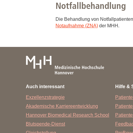
Notfallbehandlung
Die Behandlung von Notfallpatienten 
Notaufnahme (ZNA)
der MHH.
Auch interessant
Hilfe & 
Exzellenzstrategie
Patiente
Akademische Karriereentwicklung
Patient
Hannover Biomedical Research School
Patiente
Blutspende-Dienst
Feedba
Gleichstellung
ProBewe