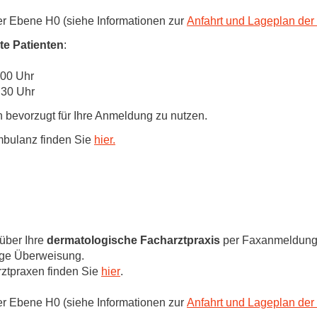
Forschungsdatenpolicy
er Ebene H0 (siehe Informationen zur
Anfahrt und Lageplan de
Fo
Forschungsinformationssystem
te Patienten
:
Par
Dekanin für Forschung und Transfer und
Für
:00 Uhr
Forschungskommission
:30 Uhr
Für
 bevorzugt für Ihre Anmeldung zu nutzen.
Für
Gute wissenschaftliche Praxis
mbulanz finden Sie
hier.
GWP-Kommission
Ombudswesen und Ombudsperson
über Ihre
dermatologische Facharztpraxis
per Faxanmeldung
ige Überweisung.
rztpraxen finden Sie
hier
.
er Ebene H0 (siehe Informationen zur
Anfahrt und Lageplan de