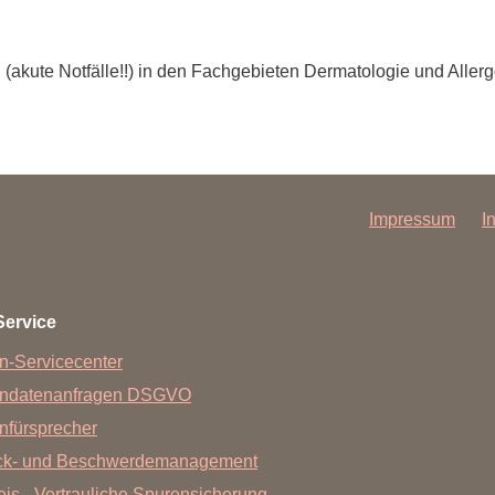
(akute Notfälle!!) in den Fachgebieten Dermatologie und Allergo
Impressum
I
Service
n-Servicecenter
endatenanfragen DSGVO
nfürsprecher
ck- und Beschwerdemanagement
is - Vertrauliche Spurensicherung