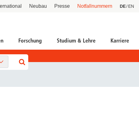
ternational
Neubau
Presse
Notfallnummern
DE
EN
en
Forschung
Studium & Lehre
Karriere
tienten-Servicecenter PSC
ntrale Einrichtungen
romotions- und
tidiskriminierungsplattform Sayit
ekanat für Akademische
bilitationsangelegenheiten
rriereentwicklung
ntakt
motion Dr. rer. biol. hum.
H-Alumni e.V. - das Ehemaligen-Netzwerk
motion Dr. med (dent.)
ternational Patient Service
anstaltungen
omotion zum Dr. PH
!L
motion zum Dr. rer. nat.
tientenfürsprecher
H-Hochschulshop
ein und Mitgliedschaft
ansparenz in der Forschung
tzung von Gesundheitsdaten (GDNG)