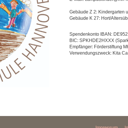
Gebäude Z 2: Kindergarten un
Gebäude K 27: Hort/Altersübe
Spendenkonto IBAN: DE9525
BIC: SPKHDE2HXXX (Sparkas
Empfänger: Förderstiftung M
Verwendungszweck: Kita Cam
Impressum
I