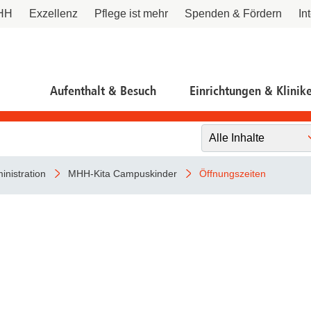
HH
Exzellenz
Pflege ist mehr
Spenden & Fördern
In
Aufenthalt & Besuch
Einrichtungen & Klinik
Wichtige Fragen und Antworten
Kliniken und Institute nach MHH-Zentren
Beratungsangebote und Services
Dekanat für Akademische
MTR - Unsere Diagnostikspezialist:innen mit
Pa
Ze
P
An
D
Karriereentwicklung
Durchblick
Ha
Ka
DFG-Vertrauensdozentin
Ko
Ansprechpersonen
Pro
Allgemeine Informationen
Interdisziplinäre Zentren
MH
Ethikkommission
inistration
MHH-Kita Campuskinder
Öffnungszeiten
Talente werben - für die Pflege
Hannover Biomedical Research School
Pro
In
Forschungsförderung, Wissens- und Technologietransfer
Demenzbeauftragte
Ver
Für Postdoktorand:innen
Pr
Kommission zur Ethik sicherheitsrelevanter Forschung
Anwerbeformular
Ladenpassage
EM
Für Ärzt:innen
Pro
Pa
Unterricht in der Kinderklinik
MH
Forschungsdatennutzung
Anfahrt
Ver
Campusleben an der MHH
Tr
Berichtswesen
Nu
Notfallnummern
Forschungsdatenmanagement