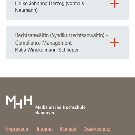
Heike Johanna Herzog (vormals
Naumann)
Tel.: +49 511 532-9085
Fax: +49 511 532-6487
Rechtsanwältin (Syndikusrechtsanwältin) -
Compliance Management
E-Mail:
Naumann.Heike
@
mh-hannover.de
Katja Winckelmann-Schlieper
Tel.: +49 511 532-9084
Fax: +49 511 532-6487
E-Mail:
Winckelmann-Schlieper.Katja
@
mh-hannover.de
Impressum
Intranet
Kontakt
Datenschutz