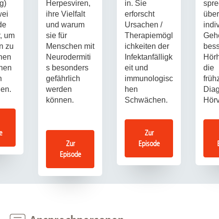
g)
Herpesviren,
in. Sie
spr
wei
ihre Vielfalt
erforscht
über
de
und warum
Ursachen /
indi
, um
sie für
Therapiemögl
Gehö
n zu
Menschen mit
ichkeiten der
bes
inen
Neurodermiti
Infektanfälligk
Hörh
chen
s besonders
eit und
die
n
gefährlich
immunologisc
früh
hen.
werden
hen
Dia
können.
Schwächen.
Hörv
e
Zur
Zur
Episode
Episode