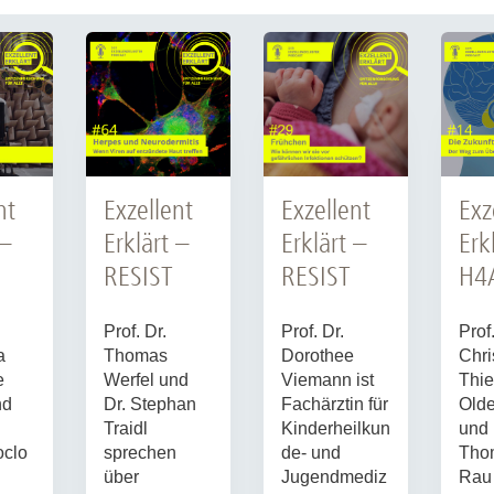
nt
Exzellent
Exzellent
Exz
 –
Erklärt –
Erklärt –
Erk
RESIST
RESIST
H4
Prof. Dr.
Prof. Dr.
Prof.
a
Thomas
Dorothee
Chri
e
Werfel und
Viemann ist
Thie
nd
Dr. Stephan
Fachärztin für
Olde
Traidl
Kinderheilkun
und 
clo
sprechen
de- und
Tho
über
Jugendmediz
Rau