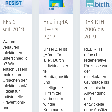
RESIST –
Hearing4A
REBIRTH –
seit 2019
ll – seit
2006 bis
2012
2019
Warum
verlaufen
Unser Ziel ist
REBIRTH
Infektionen
„Hören für
erforschte
unterschiedlic
alle“. Durch
regenerative
h? Wir
individualisier
Prozesse von
entschlüsseln
te
der
molekulare
Hördiagnostik
molekularen
Ursachen der
und
Grundlage bis
Infektionsanfä
intelligente
zur klinischen
lligkeit für
Hilfsmittel
Anwendung
individuelle
verbessern
und
Präventions-
wir die
entwickelte
und
Kommunikati
neue Ansätze