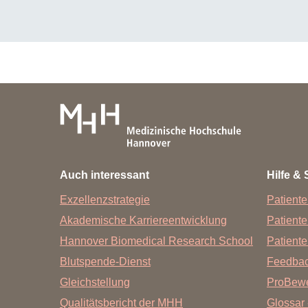
Auch interessant
Hilfe & 
Exzellenzstrategie
Patiente
Akademische Karriereentwicklung
Patient
Hannover Biomedical Research School
Patiente
Blutspende-Dienst
Feedba
Gleichstellung
ProBewe
Qualitätsbericht der MHH
Glossar 