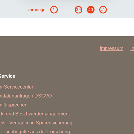
vorherige
1
…
39
40
41
Impressum
I
Service
n-Servicecenter
endatenanfragen DSGVO
nfürsprecher
ck- und Beschwerdemanagement
is - Vertrauliche Spurensicherung
- Fachbegriffe aus der Forschung