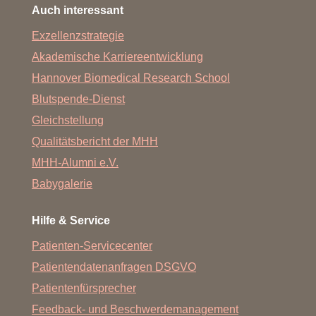
Auch interessant
Dr. med. Anika Wranke
Exzellenzstrategie
GastwissenschaftlerInnen
Akademische Karriereentwicklung
Hannover Biomedical Research School
Petra Lynen Jansen
Blutspende-Dienst
Julia Hengst
Gleichstellung
Qualitätsbericht der MHH
MHH-Alumni e.V.
Babygalerie
Hilfe & Service
Patienten-Servicecenter
Patientendatenanfragen DSGVO
Patientenfürsprecher
Feedback- und Beschwerdemanagement