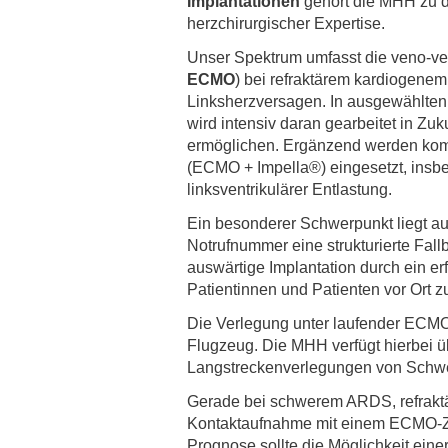
Implantationen
gehört die MHH zu d
herzchirurgischer Expertise.
Unser Spektrum umfasst die veno-
ECMO
) bei refraktärem kardiogene
Linksherzversagen. In ausgewählten 
wird intensiv daran gearbeitet in 
ermöglichen. Ergänzend werden komp
(ECMO + Impella®) eingesetzt, insb
linksventrikulärer Entlastung.
Ein besonderer Schwerpunkt liegt au
Notrufnummer eine strukturierte Fal
auswärtige Implantation durch ein er
Patientinnen und Patienten vor Ort z
Die Verlegung unter laufender ECMO
Flugzeug. Die MHH verfügt hierbei ü
Langstreckenverlegungen von Schw
Gerade bei schwerem ARDS, refraktär
Kontaktaufnahme mit einem ECMO-Zen
Prognose sollte die Möglichkeit einer