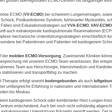
en großen überregionalen ECMO-Zentren mit langjähriger klinis
venöse ECMO (
VV-ECMO
) bei schwerem Lungenversagen, sowie
m Schock, Postkardiotomie-Syndrom, fulminanter Myokarditis, s
Fällen sind Eskalationsstrategien auf
VVA-ECMO
,
VAV-ECMO
Zukunft auch extrakorporale kardiopulmonale Reanimationen (
lexe mechanische Unterstützungsstrategien einschließlich ko
esondere bei Patientinnen und Patienten mit kardiogenem Scho
f der
mobilen ECMO-Versorgung
. Zuweisende Kliniken könn
lbesprechung mit unserem ECMO-Team veranlassen. Bei entsprec
fahrenes Team aus Herzchirurgie, Intensivmedizin und Kardiotec
u stabilisieren und transportfähig zu machen.
-Therapie erfolgt sowohl
bodengebunden
als auch
luftgebu
ber umfangreiche Erfahrung in nationalen und internationalen T
eden bis Moskau.
em kardiogenem Schock oder kombinierter Herz-Lungen-Insuffiz
trum entscheidend. Auch bei noch nicht vollständig abgeschl
 extrakorporalen Unterstützung frühzeitig geprüft werden. Ziel is