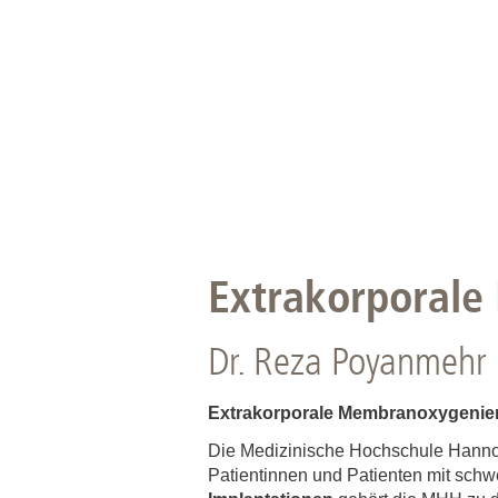
Zentrale Forschungseinrichtung Elektronenmikroskopie
Akademische Karriereentwicklung
Ansprechpersonen
Hannover Biomedical Research School (HBRS)
Für Postdoktorand:innen
Für Ärzt:innen
Extrakorporal
Dr. Reza Poyanmehr
Extrakorporale Membranoxygeni
Die Medizinische Hochschule Hannov
Patientinnen und Patienten mit schw