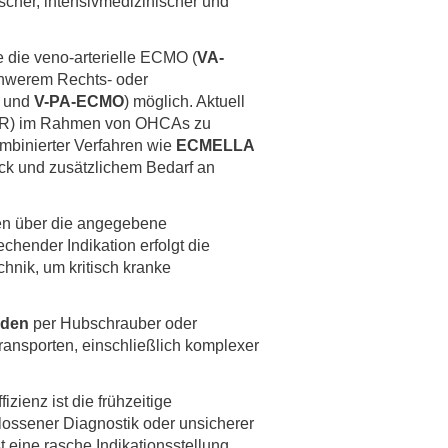
cher, intensivmedizinischer und
 die veno-arterielle ECMO (
VA-
chwerem Rechts- oder
und
V-PA-ECMO
) möglich. Aktuell
ECPR) im Rahmen von OHCAs zu
mbinierter Verfahren wie
ECMELLA
ck und zusätzlichem Bedarf an
en über die angegebene
hender Indikation erfolgt die
hnik, um kritisch kranke
nden
per Hubschrauber oder
ransporten, einschließlich komplexer
ienz ist die frühzeitige
ossener Diagnostik oder unsicherer
t eine rasche Indikationsstellung,