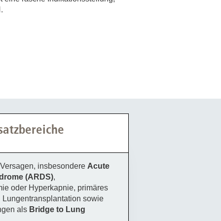
.
nsatzbereiche
s Versagen, insbesondere
Acute
ndrome (ARDS)
,
mie oder Hyperkapnie, primäres
 Lungentransplantation sowie
ngen als
Bridge to Lung