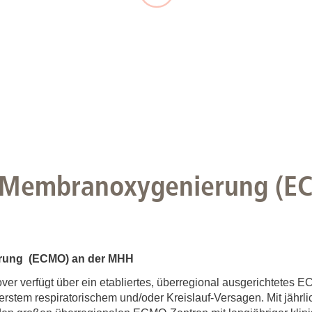
Forschungsdatenpolicy
Fo
Forschungsinformationssystem
Par
Dekanin für Forschung und Transfer und
Für
Forschungskommission
Für
Für
Gute wissenschaftliche Praxis
GWP-Kommission
e Membranoxygenierung (E
Ombudswesen und Ombudsperson
erung (ECMO) an der MHH
er verfügt über ein etabliertes, überregional ausgerichtetes
erstem respiratorischem und/oder Kreislauf-Versagen. Mit jährl