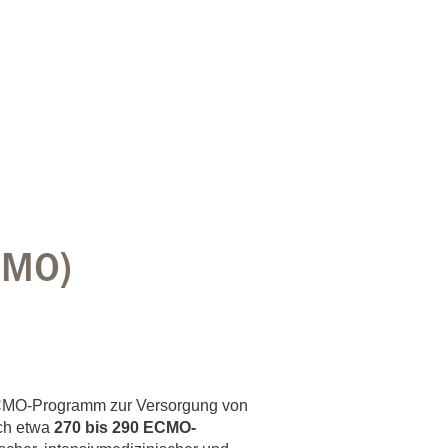
rschung - Wissen - Translation - Transfer
tner:innen & Netzwerke
 Lebenswissenschaftler:innen
 Partner:innen & Investor:innen
 Startups und Gründer:innen
CMO)
 ECMO-Programm zur Versorgung von
ich etwa
270 bis 290 ECMO-