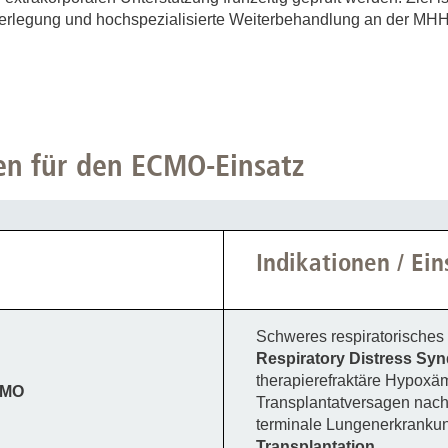
e Verlegung und hochspezialisierte Weiterbehandlung an der MHH
en für den ECMO-Einsatz
Indikationen / Ei
Schweres respiratorische
Respiratory Distress Sy
therapierefraktäre Hypoxä
CMO
Transplantatversagen nach
terminale Lungenerkranku
Transplantation