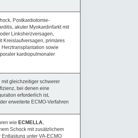
hock, Postkardiotomie-
ditis, akuter Myokardinfarkt mit
oder Linksherzversagen,
 Kreislaufversagen, primäres
 Herztransplantation sowie
rporaler kardiopulmonaler
 mit gleichzeitiger schwerer
ffizienz, bei denen eine
ration erforderlich ist,
oder erweiterte ECMO-Verfahren
hren wie
ECMELLA
,
nem Schock mit zusätzlichem
rer Entlastung unter VA-ECMO