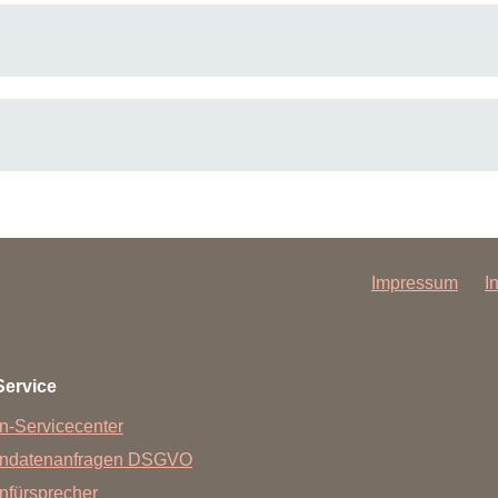
Impressum
I
Service
n-Servicecenter
endatenanfragen DSGVO
nfürsprecher