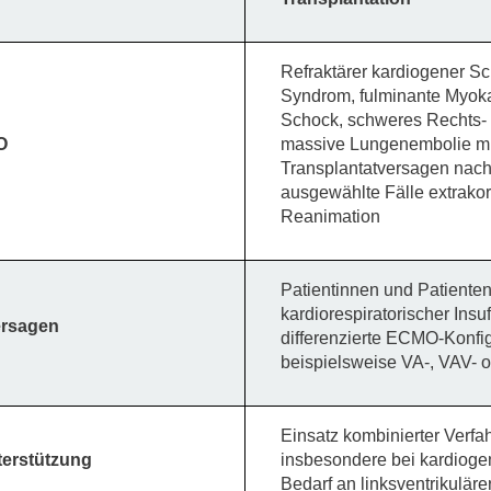
Refraktärer kardiogener Sc
Syndrom, fulminante Myokar
Schock, schweres Rechts- 
O
massive Lungenembolie mit
Transplantatversagen nach
ausgewählte Fälle extrako
Reanimation
Patientinnen und Patienten
kardiorespiratorischer Insu
ersagen
differenzierte ECMO-Konfigu
beispielsweise VA-, VAV- 
Einsatz kombinierter Verfa
erstützung
insbesondere bei kardioge
Bedarf an linksventrikulä