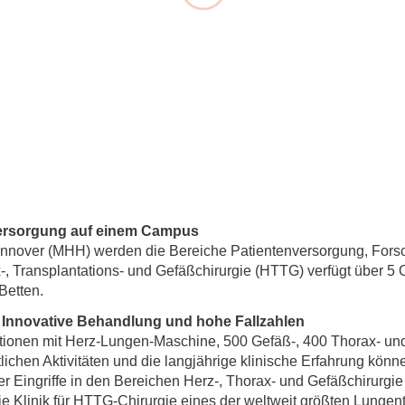
Forschungsdatenpolicy
Fo
Forschungsinformationssystem
Par
Dekanin für Forschung und Transfer und
Für
Forschungskommission
Für
Für
Gute wissenschaftliche Praxis
GWP-Kommission
versorgung auf einem Campus
Ombudswesen und Ombudsperson
annover (MHH) werden die Bereiche Patientenversorgung, For
rax-, Transplantations- und Gefäßchirurgie (HTTG) verfügt über 5
Betten.
, Innovative Behandlung und hohe Fallzahlen
ationen mit Herz-Lungen-Maschine, 500 Gefäß-, 400 Thorax- un
lichen Aktivitäten und die langjährige klinische Erfahrung kön
ver Eingriffe in den Bereichen Herz-, Thorax- und Gefäßchirurgie
e Klinik für HTTG-Chirurgie eines der weltweit größten Lungen