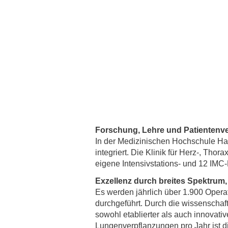
Zentrale Forschungseinrichtung Elektronenmikroskopie
Akademische Karriereentwicklung
Ansprechpersonen
Hannover Biomedical Research School (HBRS)
Für Postdoktorand:innen
Für Ärzt:innen
Forschung, Lehre und Patienten
In der Medizinischen Hochschule H
integriert. Die Klinik für Herz-, Tho
eigene Intensivstations- und 12 IMC-
Exzellenz durch breites Spektrum
Es werden jährlich über 1.900 Oper
durchgeführt. Durch die wissenschaft
sowohl etablierter als auch innovati
Lungenverpflanzungen pro Jahr ist di