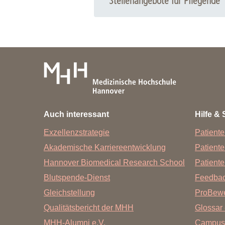
Stellenangebote für Pflegende
Auch interessant
Hilfe & 
Exzellenzstrategie
Patiente
Akademische Karriereentwicklung
Patient
Hannover Biomedical Research School
Patiente
Blutspende-Dienst
Feedba
Gleichstellung
ProBewe
Qualitätsbericht der MHH
Glossar 
MHH-Alumni e.V.
Campus