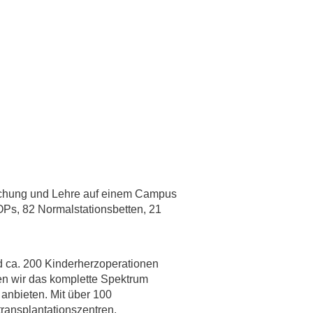
rschung - Wissen - Translation - Transfer
tner:innen & Netzwerke
 Lebenswissenschaftler:innen
 Partner:innen & Investor:innen
 Startups und Gründer:innen
schung und Lehre auf einem Campus
 OPs, 82 Normalstationsbetten, 21
d ca. 200 Kinderherzoperationen
nen wir das komplette Spektrum
 anbieten. Mit über 100
transplantationszentren.