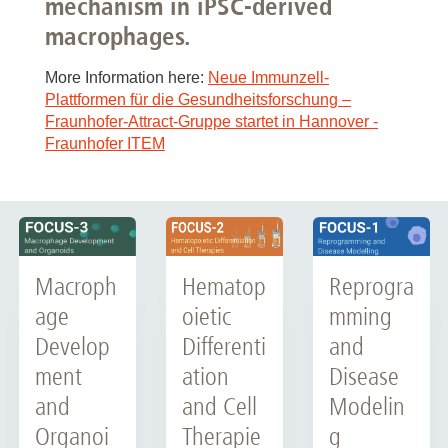
mechanism in iPSC-derived
macrophages.
More Information here:
Neue Immunzell-
Plattformen für die Gesundheitsforschung –
Fraunhofer-Attract-Gruppe startet in Hannover -
Fraunhofer ITEM
Reprogra
Hematop
Macroph
mming
oietic
age
and
Differenti
Develop
Disease
ation
ment
Modelin
and Cell
and
g
Therapie
Organoi