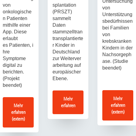
Untersuchung
von
splantation
von
onkologische
(PRSZT)
Unterstützung
n Patienten
sammelt
sbedürfnissen
mithilfe einer
Daten
bei Familien
App. Diese
stammzelltran
von
erlaubt
transplantierte
krebskranken
es Patienten, i
r Kinder in
Kindern in der
hre
Deutschland
Nachsorgeph
Symptome
zur Weiterver
ase. (Studie
digital zu
arbeitung auf
beendet)
berichten.
europäischer
(Projekt
Ebene.
beendet)
Mehr
Mehr
erfahren
Mehr
erfahren
(extern)
erfahren
(extern)