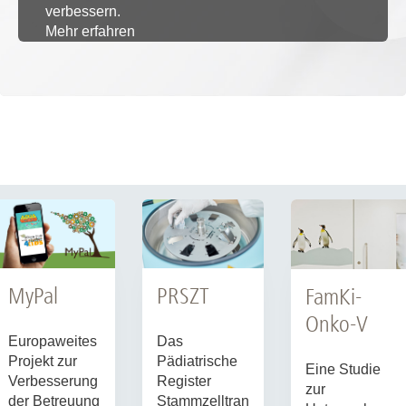
verbessern.
Mehr erfahren
MyPal
PRSZT
FamKi-
Onko-V
Europaweites
Das
Projekt zur
Pädiatrische
Eine Studie
Verbesserung
Register
zur
der Betreuung
Stammzelltran