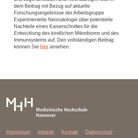
M, von Kaisenberg CS, Flohé SB, Ulas T, Schultze JL,
dem Beitrag mit Bezug auf aktuelle
Roth J, Vogl T, Viemann D.
Alarmins MRP8 and MRP14
Forschungsergebnisse der Arbeitsgruppe
Induce Stress Tolerance in Phagocytes under Sterile
Experimentelle Neonatologie über potentielle
Inflammatory Conditions. Cell Rep. 9:2112-23 (2014).
Nachteile eines Kaiserschnittes für die
Entwicklung des kindlichen Mikrobioms und des
Immunsystems auf. Den vollständigen Beitrag
Börgeling Y, Schmolke M, Viemann D, Nordhoff C,
können Sie
hier
ansehen.
Roth J, Ludwig S.
Inhibition of p38 mitogen-activated
protein kinase impairs influenza virus-induced primary
and secondary host gene responses and protects mice
from lethal H5N1 infection. J Biol Chem. 289:13-27
(2014).
Friesenhagen J, Viemann D, Börgeling Y, Schmolke
M, Spiekermann C, Kirschnek S, Ludwig S, Roth J.
Highly pathogenic influenza viruses inhibit inflammatory
response in monocytes via activation of rar-related
orphan receptor RORα. J Innate Immun. 5:505-18 (2013).
Impressum
Intranet
Kontakt
Datenschutz