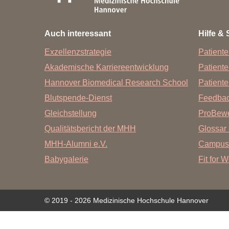
Zentrale Forschungseinrichtung Elektronenmikroskopie
Auch interessant
Hilfe & 
Akademische Karriereentwicklung
Exzellenzstrategie
Patiente
Ansprechpersonen
Akademische Karriereentwicklung
Patient
Hannover Biomedical Research School (HBRS)
Hannover Biomedical Research School
Patiente
Für Postdoktorand:innen
Blutspende-Dienst
Feedba
Für Ärzt:innen
Gleichstellung
ProBewe
Qualitätsbericht der MHH
Glossar 
MHH-Alumni e.V.
Campus
Babygalerie
Fit for 
© 2019 - 2026 Medizinische Hochschule Hannover