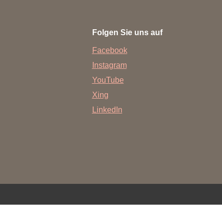
rschung - Wissen - Translation - Transfer
Folgen Sie uns auf
tner:innen & Netzwerke
Facebook
 Lebenswissenschaftler:innen
Instagram
 Partner:innen & Investor:innen
YouTube
 Startups und Gründer:innen
Xing
LinkedIn