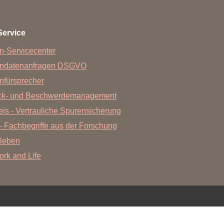
Forschungsdatenpolicy
Fo
Forschungsinformationssystem
Service
Par
Dekanin für Forschung und Transfer und
n-Servicecenter
Für
Forschungskommission
endatenanfragen DSGVO
Für
nfürsprecher
Für
ck- und Beschwerdemanagement
Gute wissenschaftliche Praxis
is - Vertrauliche Spurensicherung
GWP-Kommission
- Fachbegriffe aus der Forschung
Ombudswesen und Ombudsperson
leben
Work and Life