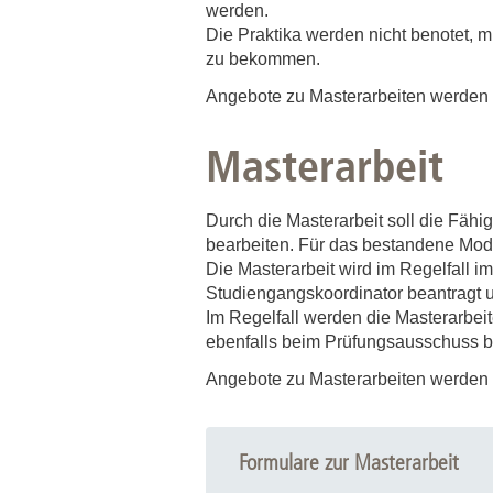
Zentrale Forschungseinrichtung Elektronenmikroskopie
werden.
Die Praktika werden nicht benotet, 
zu bekommen.
Akademische Karriereentwicklung
Angebote zu Masterarbeiten werden
Ansprechpersonen
Masterarbeit
Hannover Biomedical Research School (HBRS)
Für Postdoktorand:innen
Für Ärzt:innen
Durch die Masterarbeit soll die Fähi
bearbeiten. Für das bestandene Mod
Die Masterarbeit wird im Regelfall i
Studiengangskoordinator beantragt
Im Regelfall werden die Masterarbeit
ebenfalls beim Prüfungsausschuss b
Angebote zu Masterarbeiten werden
Formulare zur Masterarbeit