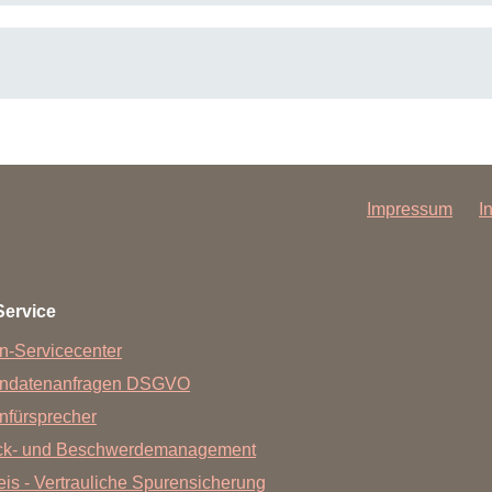
Impressum
I
Service
n-Servicecenter
endatenanfragen DSGVO
nfürsprecher
ck- und Beschwerdemanagement
is - Vertrauliche Spurensicherung