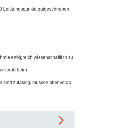
 10 Leistungspunkte gutgeschrieben
rschung - Wissen - Translation - Transfer
tner:innen & Netzwerke
 Lebenswissenschaftler:innen
 Partner:innen & Investor:innen
 Startups und Gründer:innen
hmie erfolgreich wissenschaftlich zu
uss vorab beim
en sind zulässig, müssen aber vorab