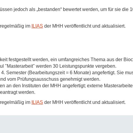
Forschungsdatenpolicy
müssen jedoch als „bestanden“ bewertet werden, um für sie die
Fo
Forschungsinformationssystem
Par
 regelmäßig im
ILIAS
der MHH veröffentlicht und aktualisiert.
Dekanin für Forschung und Transfer und
Für
Forschungskommission
Für
Für
Gute wissenschaftliche Praxis
gkeit festgestellt werden, ein umfangreiches Thema aus der Bioc
ul "Masterarbeit" werden 30 Leistungspunkte vergeben.
GWP-Kommission
m 4. Semester (Bearbeitungszeit = 6 Monate) angefertigt. Sie m
Ombudswesen und Ombudsperson
 und vom Prüfungsausschuss genehmigt werden.
en an den Instituten der MHH angefertigt; externe Masterarbeit
eantragt werden.
 regelmäßig im
ILIAS
der MHH veröffentlicht und aktualisiert.