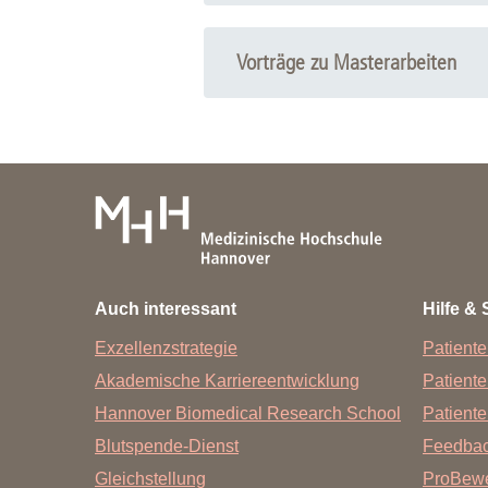
Vorträge zu Masterarbeiten
Auch interessant
Hilfe & 
Exzellenzstrategie
Patiente
Akademische Karriereentwicklung
Patient
Hannover Biomedical Research School
Patiente
Blutspende-Dienst
Feedba
Gleichstellung
ProBewe