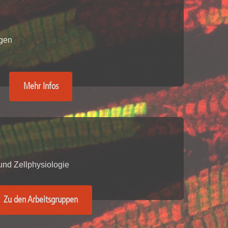
rschung - Wissen - Translation - Transfer
tner:innen & Netzwerke
ngen
 Lebenswissenschaftler:innen
 Partner:innen & Investor:innen
 Startups und Gründer:innen
Mehr Infos
 und Zellphysiologie
Zu den Arbeitsgruppen