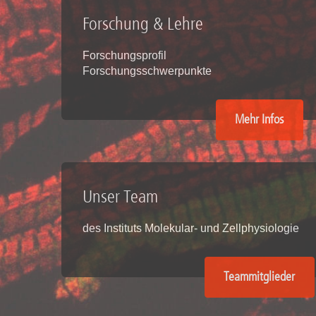
Zentrale Forschungseinrichtung Elektronenmikroskopie
Forschung & Lehre
Akademische Karriereentwicklung
Forschungsprofil
Forschungsschwerpunkte
Ansprechpersonen
Hannover Biomedical Research School (HBRS)
Für Postdoktorand:innen
Mehr Infos
Für Ärzt:innen
Unser Team
des Instituts Molekular- und Zellphysiologie
Teammitglieder