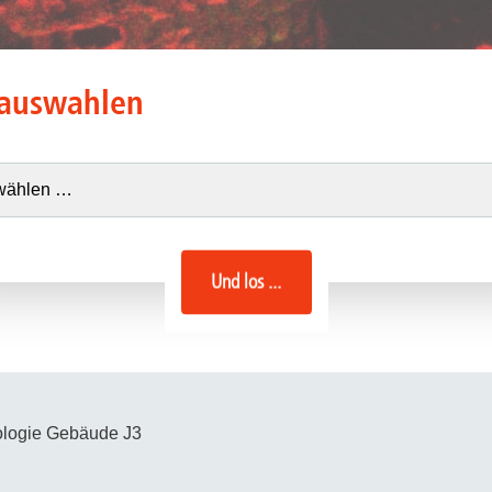
auswahlen
Und los ...
iologie Gebäude J3