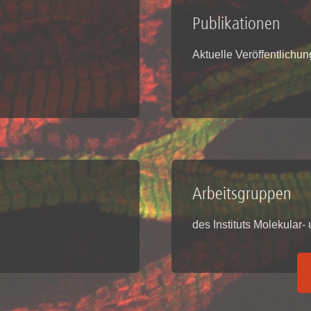
Forschungsdatenpolicy
Publikationen
Fo
Forschungsinformationssystem
Par
Aktuelle Veröffentlichu
Dekanin für Forschung und Transfer und
Für
Forschungskommission
Für
Für
Gute wissenschaftliche Praxis
GWP-Kommission
Ombudswesen und Ombudsperson
Arbeitsgruppen
des Instituts Molekular-