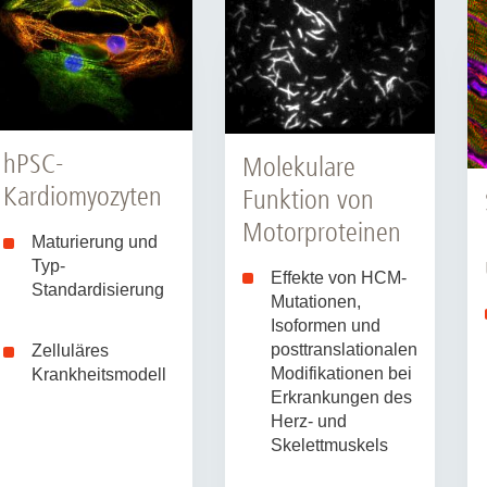
hPSC-
Molekulare
Kardiomyozyten
Funktion von
Motorproteinen
Maturierung und
Typ-
Effekte von HCM-
Standardisierung
Mutationen,
Isoformen und
posttranslationalen
Zelluläres
Modifikationen bei
Krankheitsmodell
Erkrankungen des
Herz- und
Skelettmuskels