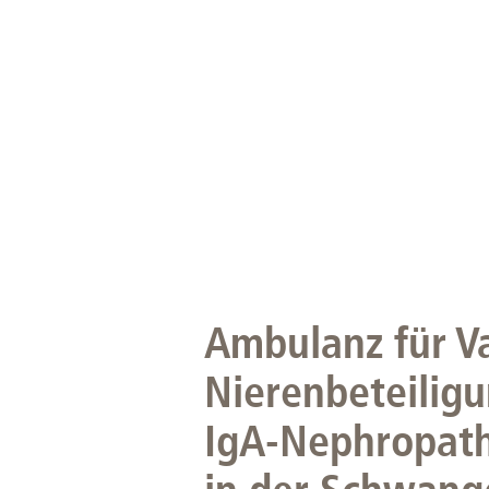
Zentrale Forschungseinrichtung Elektronenmikroskopie
Akademische Karriereentwicklung
Ansprechpersonen
Hannover Biomedical Research School (HBRS)
Für Postdoktorand:innen
Für Ärzt:innen
Ambulanz für V
Nierenbeteiligu
IgA-Nephropath