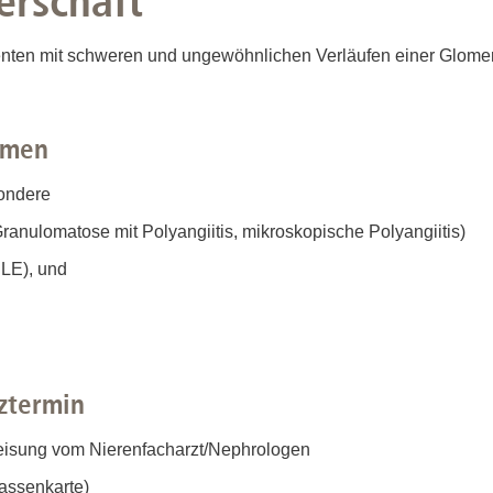
erschaft
nten mit schweren und ungewöhnlichen Verläufen einer Glomeru
rmen
ondere
ranulomatose mit Polyangiitis, mikroskopische Polyangiitis)
LE), und
ztermin
eisung vom Nierenfacharzt/Nephrologen
assenkarte)