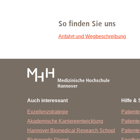
So finden Sie uns
Anfahrt und Wegbeschreibung
Auch interessant
Hilfe & 
Exzellenzstrategie
Patiente
Akademische Karriereentwicklung
Patient
Hannover Biomedical Research School
Patiente
Blutspende-Dienst
Feedba