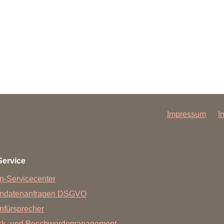
Impressum
I
Service
n-Servicecenter
endatenanfragen DSGVO
nfürsprecher
ck- und Beschwerdemanagement