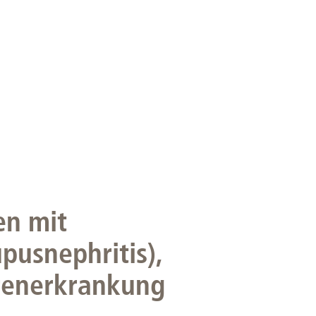
rschung - Wissen - Translation - Transfer
tner:innen & Netzwerke
 Lebenswissenschaftler:innen
 Partner:innen & Investor:innen
 Startups und Gründer:innen
en mit
pusnephritis),
erenerkrankung