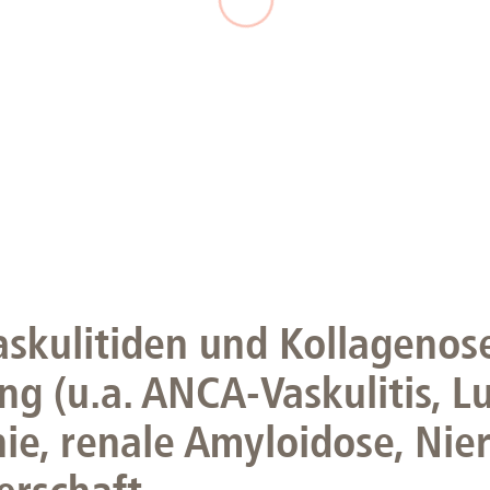
Forschungsdatenpolicy
Fo
Forschungsinformationssystem
Par
Dekanin für Forschung und Transfer und
Für
Forschungskommission
Für
Für
Gute wissenschaftliche Praxis
GWP-Kommission
Ombudswesen und Ombudsperson
askulitiden und Kollagenos
ng (u.a. ANCA-Vaskulitis, Lu
ie, renale Amyloidose, Ni