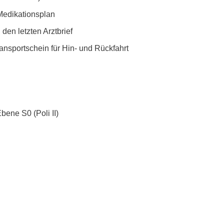
Medikationsplan
den letzten Arztbrief
ransportschein für Hin- und Rückfahrt
ene S0 (Poli II)