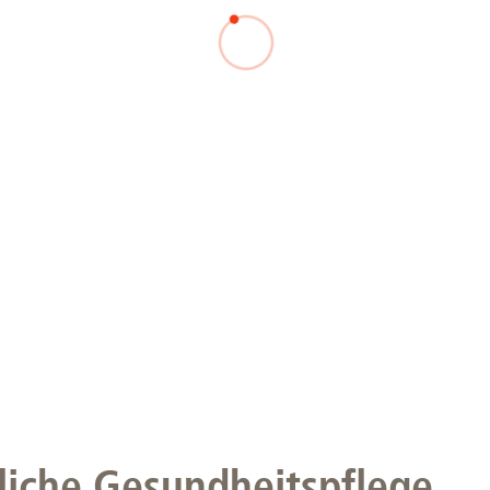
Forschungsdatenpolicy
Fo
Forschungsinformationssystem
Par
Dekanin für Forschung und Transfer und
Für
Forschungskommission
Für
Für
Gute wissenschaftliche Praxis
GWP-Kommission
Ombudswesen und Ombudsperson
liche Gesundheitspflege