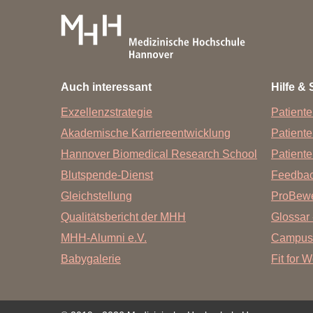
Auch interessant
Hilfe & 
Exzellenzstrategie
Patiente
Akademische Karriereentwicklung
Patient
Hannover Biomedical Research School
Patiente
Blutspende-Dienst
Feedba
Gleichstellung
ProBewe
Qualitätsbericht der MHH
Glossar 
MHH-Alumni e.V.
Campus
Babygalerie
Fit for 