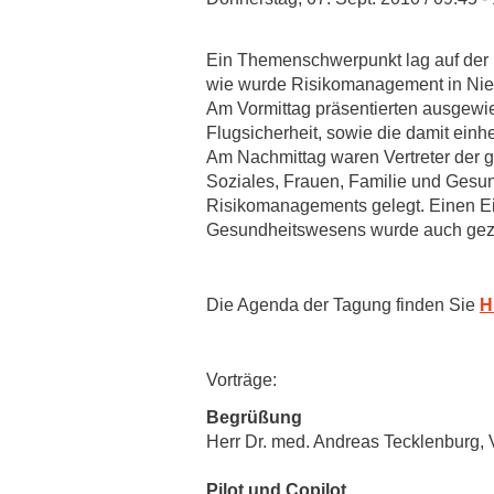
Zentrale Forschungseinrichtung Elektronenmikroskopie
Ein Themenschwerpunkt lag auf der 
Akademische Karriereentwicklung
wie wurde Risikomanagement in Nie
Am Vormittag präsentierten ausgewi
Ansprechpersonen
Flugsicherheit, sowie die damit ein
Hannover Biomedical Research School (HBRS)
Am Nachmittag waren Vertreter der 
Soziales, Frauen, Familie und Gesun
Für Postdoktorand:innen
Risikomanagements gelegt. Einen Ein
Für Ärzt:innen
Gesundheitswesens wurde auch geze
Die Agenda der Tagung finden Sie
H
Vorträge:
Begrüßung
Herr Dr. med. Andreas Tecklenburg,
Pilot und Copilot