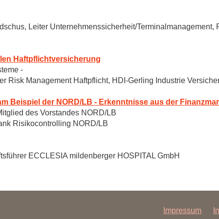
undschus, Leiter Unternehmenssicherheit/Terminalmanagement
llen Haftpflichtversicherung
steme -
eiter Risk Management Haftpflicht, HDI-Gerling Industrie Versich
m Beispiel der NORD/LB - Erkenntnisse aus der Finanzmar
, Mitglied des Vorstandes NORD/LB
ank Risikocontrolling NORD/LB
häftsführer ECCLESIA mildenberger HOSPITAL GmbH
Impressum
I