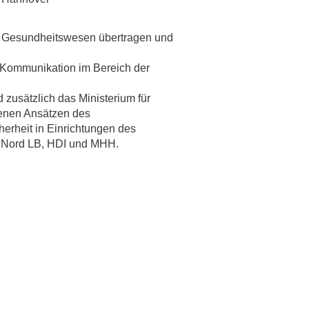
rschung - Wissen - Translation - Transfer
as Gesundheitswesen übertragen und
tner:innen & Netzwerke
 Kommunikation im Bereich der
 Lebenswissenschaftler:innen
 Partner:innen & Investor:innen
usätzlich das Ministerium für
denen Ansätzen des
 Startups und Gründer:innen
erheit in Einrichtungen des
 Nord LB, HDI und MHH.