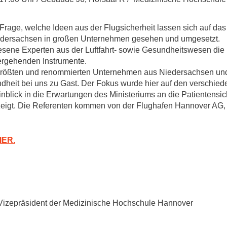
Forschungsdatenpolicy
Fo
Forschungsinformationssystem
Frage, welche Ideen aus der Flugsicherheit lassen sich auf d
dersachsen in großen Unternehmen gesehen und umgesetzt.
Par
esene Experten aus der Luftfahrt- sowie Gesundheitswesen die
Dekanin für Forschung und Transfer und
Für
hergehenden Instrumente.
Forschungskommission
Für
größten und renommierten Unternehmen aus Niedersachsen und z
dheit bei uns zu Gast. Der Fokus wurde hier auf den verschie
Für
blick in die Erwartungen des Ministeriums an die Patientensich
Gute wissenschaftliche Praxis
igt. Die Referenten kommen von der Flughafen Hannover AG,
GWP-Kommission
Ombudswesen und Ombudsperson
IER.
 Vizepräsident der Medizinische Hochschule Hannover