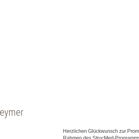
Heymer
Herzlichen Glückwunsch zur Promo
Rahmen des StrucMed-Programms e