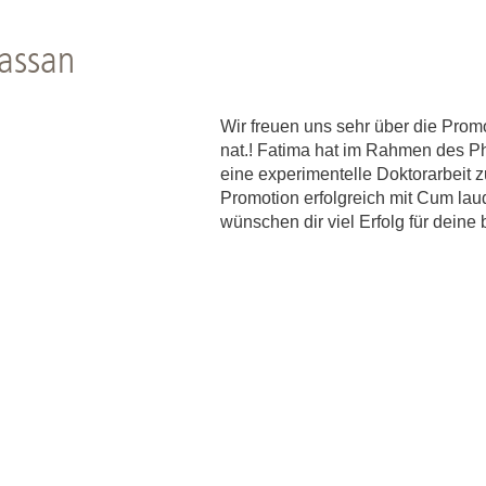
Forschungsdatenpolicy
Fo
Forschungsinformationssystem
Hassan
Par
Dekanin für Forschung und Transfer und
Für
Wir freuen uns sehr über die Prom
Forschungskommission
Für
nat.! Fatima hat im Rahmen des 
eine experimentelle Doktorarbeit
Für
Promotion erfolgreich mit Cum lau
Gute wissenschaftliche Praxis
wünschen dir viel Erfolg für deine 
GWP-Kommission
Ombudswesen und Ombudsperson