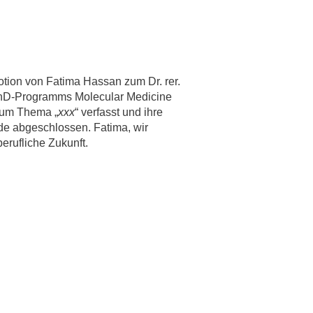
rschung - Wissen - Translation - Transfer
tner:innen & Netzwerke
 Lebenswissenschaftler:innen
otion von Fatima Hassan zum Dr. rer.
 Partner:innen & Investor:innen
PhD-Programms Molecular Medicine
 zum Thema „
xxx
“ verfasst und ihre
 Startups und Gründer:innen
de abgeschlossen. Fatima, wir
berufliche Zukunft.