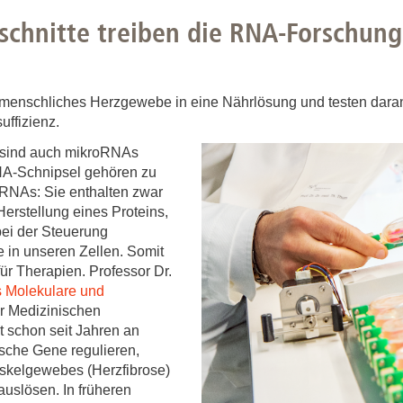
Forschungsdatenpolicy
chnitte treiben die RNA-Forschun
Fo
Forschungsinformationssystem
Par
Dekanin für Forschung und Transfer und
Für
enschliches Herzgewebe in eine Nährlösung und testen dara
Forschungskommission
ffizienz.
Für
Für
n sind auch mikroRNAs
RNA-Schnipsel gehören zu
Gute wissenschaftliche Praxis
RNAs: Sie enthalten zwar
GWP-Kommission
Herstellung eines Proteins,
bei der Steuerung
Ombudswesen und Ombudsperson
 in unseren Zellen. Somit
ür Therapien. Professor Dr.
ts Molekulare und
r Medizinischen
 schon seit Jahren an
ische Gene regulieren,
skelgewebes (Herzfibrose)
uslösen. In früheren