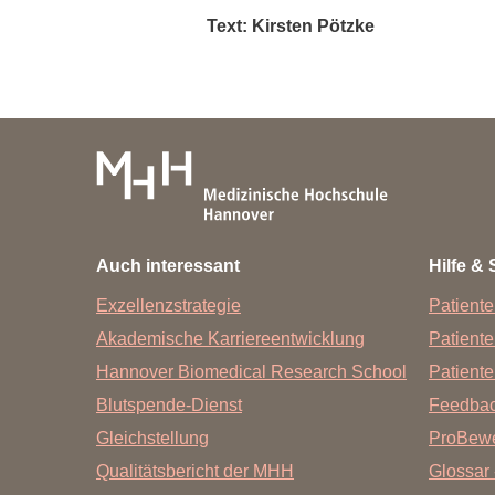
Text: Kirsten Pötzke
Auch interessant
Hilfe & 
Exzellenzstrategie
Patiente
Akademische Karriereentwicklung
Patient
Hannover Biomedical Research School
Patiente
Blutspende-Dienst
Feedba
Gleichstellung
ProBewe
Qualitätsbericht der MHH
Glossar 