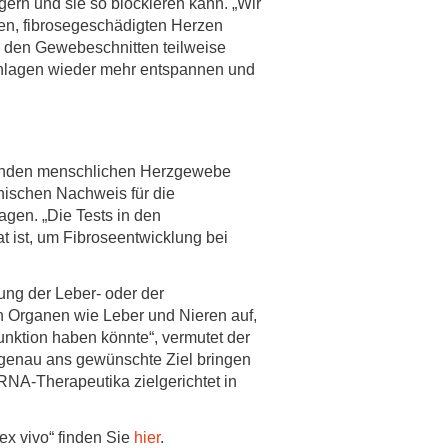
ern und sie so blockieren kann. „Wir
en, fibrosegeschädigten Herzen
in den Gewebeschnitten teilweise
chlagen wieder mehr entspannen und
lebenden menschlichen Herzgewebe
inischen Nachweis für die
agen. „Die Tests in den
 ist, um Fibroseentwicklung bei
ung der Leber- oder der
n Organen wie Leber und Nieren auf,
unktion haben könnte“, vermutet der
 genau ans gewünschte Ziel bringen
 RNA-Therapeutika zielgerichtet in
 ex vivo“ finden Sie
hier
.