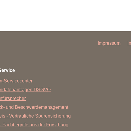
Impressum
I
Service
n-Servicecenter
endatenanfragen DSGVO
nfürsprecher
ck- und Beschwerdemanagement
is - Vertrauliche Spurensicherung
- Fachbegriffe aus der Forschung