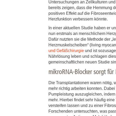
Untersuchungen an Zellkulturen und
bereits zeigen, dass die Hemmung 
positiven Effekt auf die Fibroseentwi
Herzfunktion verbessern könnte.
In einer aktuellen Studie haben er u
nun erstmals an menschlichem Her
Dafür nutzten sie die Methode der „
Herzmuskelscheiben“ (living myocard
und Gefäßchirurgie
und ist sozusage
Nährlösung leben und schlagen dies
gemeinschaftlichen neuen Studie sind
mikroRNA-Blocker sorgt für
Die Transplantationen waren nötig, 
mehr richtig arbeiten konnten. Dabe
Pumpleistung auszugleichen, indem 
mehr. Hierbei findet sehr häufig ei
versteifen lassen und zu einer Fibro
Forschenden untersuchten, was passi