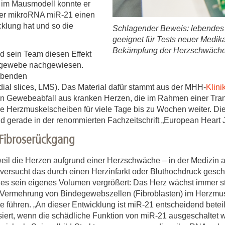
 im Mausmodell konnte er
der mikroRNA miR-21 einen
cklung hat und so die
Schlagender Beweis: lebendes
geeignet für Tests neuer Medik
Bekämpfung der Herzschwäche.
nd sein Team diesen Effekt
zgewebe nachgewiesen.
lebenden
ial slices, LMS). Das Material dafür stammt aus der MHH-
Klini
n Gewebeabfall aus kranken Herzen, die im Rahmen einer Tra
e Herzmuskelscheiben für viele Tage bis zu Wochen weiter. Di
 gerade in der renommierten Fachzeitschrift „European Heart Jo
 Fibroserückgang
weil die Herzen aufgrund einer Herzschwäche – in der Medizin a
i versucht das durch einen Herzinfarkt oder Bluthochdruck gesc
es sein eigenes Volumen vergrößert: Das Herz wächst immer stä
ne Vermehrung von Bindegewebszellen (Fibroblasten) im Herzmu
se führen. „An dieser Entwicklung ist miR-21 entscheidend beteil
ert, wenn die schädliche Funktion von miR-21 ausgeschaltet w