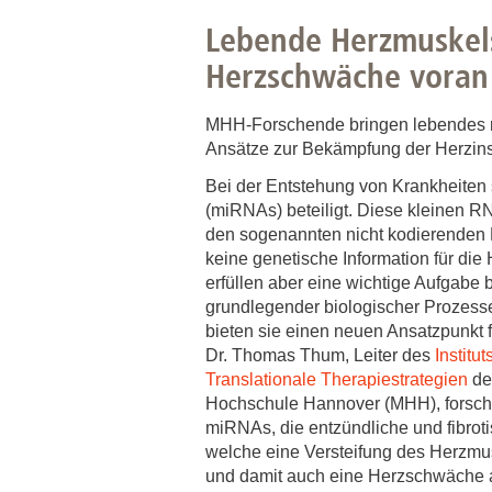
Zentrale Forschungseinrichtung Elektronenmikroskopie
Lebende Herzmuskels
Herzschwäche voran
Akademische Karriereentwicklung
Ansprechpersonen
MHH-Forschende bringen lebendes m
Ansätze zur Bekämpfung der Herzinsu
Hannover Biomedical Research School (HBRS)
Für Postdoktorand:innen
Bei der Entstehung von Krankheite
(miRNAs) beteiligt. Diese kleinen 
Für Ärzt:innen
den sogenannten nicht kodierenden 
keine genetische Information für die 
erfüllen aber eine wichtige Aufgabe 
grundlegender biologischer Prozesse
bieten sie einen neuen Ansatzpunkt f
Dr. Thomas Thum, Leiter des
Institu
Translationale Therapiestrategien
de
Hochschule Hannover (MHH), forscht
miRNAs, die entzündliche und fibrot
welche eine Versteifung des Herzmu
und damit auch eine Herzschwäche a