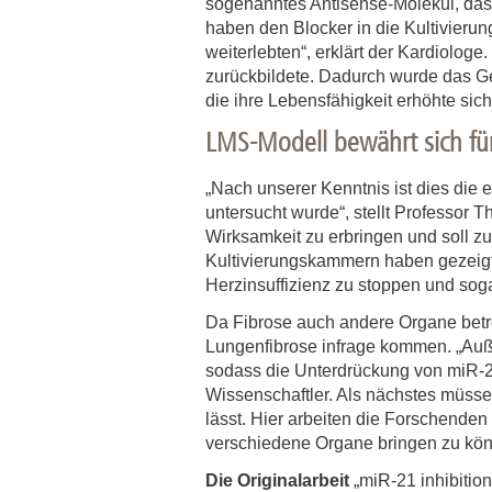
sogenanntes Antisense-Molekül, das 
haben den Blocker in die Kultivier
weiterlebten“, erklärt der Kardiolog
zurückbildete. Dadurch wurde das G
die ihre Lebensfähigkeit erhöhte sich
LMS-Modell bewährt sich fü
„Nach unserer Kenntnis ist dies die
untersucht wurde“, stellt Professor 
Wirksamkeit zu erbringen und soll zu
Kultivierungskammern haben gezeigt
Herzinsuffizienz zu stoppen und sog
Da Fibrose auch andere Organe betre
Lungenfibrose infrage kommen. „Auße
sodass die Unterdrückung von miR-21
Wissenschaftler. Als nächstes müsse
lässt. Hier arbeiten die Forschenden
verschiedene Organe bringen zu kö
Die Originalarbeit
„miR-21 inhibition