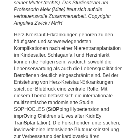
seiner Mutter (rechts). Das Studienteam um
Professorin Melk (Mitte) freut sich auf die
vertrauensvolle Zusammenarbeit. Copyright:
Angelika Zwick / MHH
Herz-Kreislauf-Erkrankungen gehören zu den
häufigsten und schwerwiegendsten
Komplikationen nach einer Nierentransplantation
im Kindesalter. Schlaganfall und Herzinfarkt
können die Folgen sein, wodurch sowohl die
Lebenserwartung als auch die Lebensqualität der
Betroffenen deutlich eingeschränkt sind. Bei der
Entstehung von Herz-Kreislauf-Erkrankungen
spielt der Blutdruck eine zentrale Rolle. Mit
diesem Thema befasst sich die internationale
multizentrische randomisierte Studie
SOPHOCLES (
S
t
OP
ping
H
ypertension and
impr
O
ving
C
hildren’s
L
ives after Kidn
E
y
Tran
S
plantation). Die Forschenden untersuchen,
inwieweit eine intensivierte Blutdruckeinstellung
zur Verbesserung der kardiovaskulären