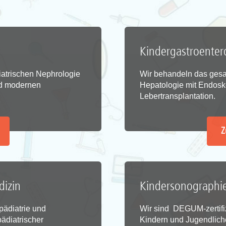
Kindergastroenter
atrischen Nephrologie
Wir behandeln das gesa
nd modernen
Hepatologie mit Endosk
Lebertransplantation.
Z
dizin
Kindersonographi
pädiatrie und
Wir sind DEGUM-zertifiz
ädiatrischer
Kindern und Jugendliche