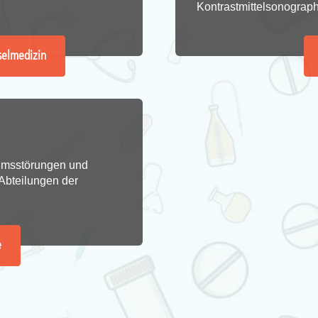
Kontrastmittelsonograph
selmedizin
umsstörungen und
 Abteilungen der
e