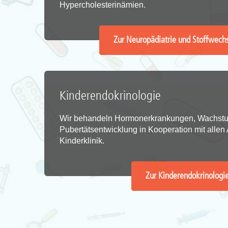
Hypercholesterinämien.
Zur Neuropädiatrie und Stoffwech
Kinderendokrinologie
Wir behandeln Hormonerkrankungen, Wachst
Pubertätsentwicklung in Kooperation mit allen
Kinderklinik.
Zur Kinderendokrinologi