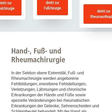
direkt zur
irekt zur
Fußchirurgie
dchirurgie
direkt zur
Rheumaorthopä
Hand-, Fuß- und
Rheumachirurgie
In der Sektion obere Extremität, Fuß- und
Rheumachirurgie werden angeborene
Fehlbildungen, erworbene Fehlstellungen,
Verletzungen, Lähmungen und chronische
Erkrankungen der Hände und Füße sowie
spezielle Veränderungen bei rheumatischen
Erkrankungen der Gelenke, Sehnenscheiden und
Schleimbeutel behandelt. Mit der Hand als