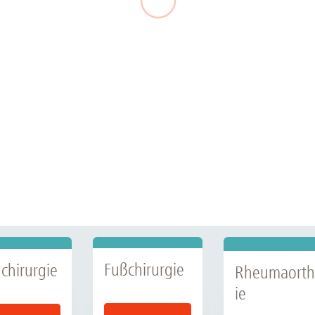
Fußchirurgie
chirurgie
Rheumaort
ie