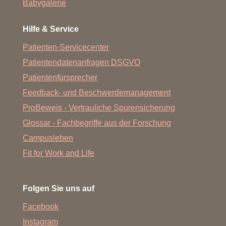
Babygalerie
Gelenkzerstörung verlangsamt und der Einsatz einer
Endoprothese hinausgezögert werden. Die Entfernung
Hilfe & Service
der Sehnenscheiden beugt der Sehnenzerstörung durch
das entzündete Gewebe vor und hilft so aufwendige
Patienten-Servicecenter
Sehnenersatzoperationen zu vermeiden.
Patientendatenanfragen DSGVO
Patientenfürsprecher
Feedback- und Beschwerdemanagement
ProBeweis - Vertrauliche Spurensicherung
Glossar - Fachbegriffe aus der Forschung
Campusleben
Fit for Work and Life
Folgen Sie uns auf
Facebook
Instagram