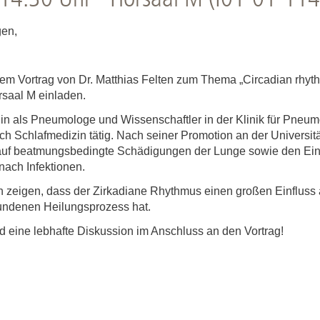
Forschungsdatenpolicy
Fo
Forschungsinformationssystem
gen,
Par
Dekanin für Forschung und Transfer und
Für
m Vortrag von Dr. Matthias Felten zum Thema „Circadian rhythms 
Forschungskommission
rsaal M einladen.
Für
Für
erlin als Pneumologe und Wissenschaftler in der Klinik für Pn
ch Schlafmedizin tätig. Nach seiner Promotion an der Universität
Gute wissenschaftliche Praxis
auf beatmungsbedingte Schädigungen der Lunge sowie den Ein
nach Infektionen.
GWP-Kommission
Ombudswesen und Ombudsperson
ten zeigen, dass der Zirkadiane Rhythmus einen großen Einfluss
ndenen Heilungsprozess hat.
d eine lebhafte Diskussion im Anschluss an den Vortrag!