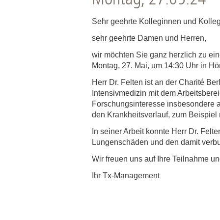
Zentrale Forschungseinrichtung Elektronenmikroskopie
Sehr geehrte Kolleginnen und Kolle
Akademische Karriereentwicklung
sehr geehrte Damen und Herren,
Ansprechpersonen
wir möchten Sie ganz herzlich zu eine
Montag, 27. Mai, um 14:30 Uhr in Hö
Hannover Biomedical Research School (HBRS)
Für Postdoktorand:innen
Herr Dr. Felten ist an der Charité B
Intensivmedizin mit dem Arbeitsberei
Für Ärzt:innen
Forschungsinteresse insbesondere 
den Krankheitsverlauf, zum Beispiel 
In seiner Arbeit konnte Herr Dr. Fel
Lungenschäden und den damit verbu
Wir freuen uns auf Ihre Teilnahme un
Ihr Tx-Management