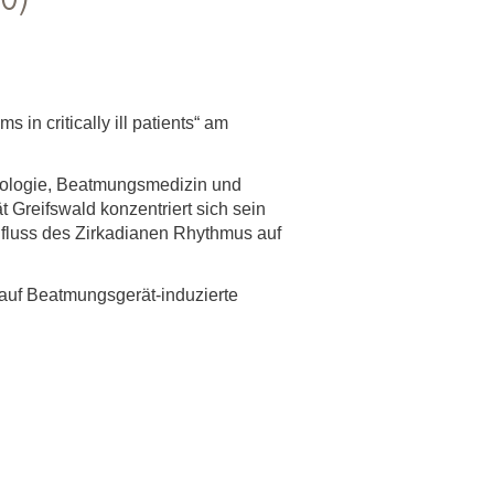
rschung - Wissen - Translation - Transfer
tner:innen & Netzwerke
 Lebenswissenschaftler:innen
in critically ill patients“ am
 Partner:innen & Investor:innen
 Startups und Gründer:innen
eumologie, Beatmungsmedizin und
 Greifswald konzentriert sich sein
fluss des Zirkadianen Rhythmus auf
 auf Beatmungsgerät-induzierte