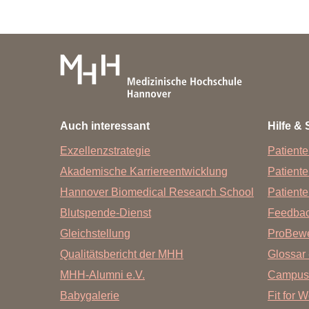
Auch interessant
Hilfe & 
Exzellenzstrategie
Patiente
Akademische Karriereentwicklung
Patient
Hannover Biomedical Research School
Patiente
Blutspende-Dienst
Feedba
Gleichstellung
ProBewe
Qualitätsbericht der MHH
Glossar 
MHH-Alumni e.V.
Campus
Babygalerie
Fit for 