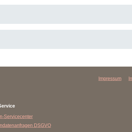
Impressum
I
Service
n-Servicecenter
endatenanfragen DSGVO