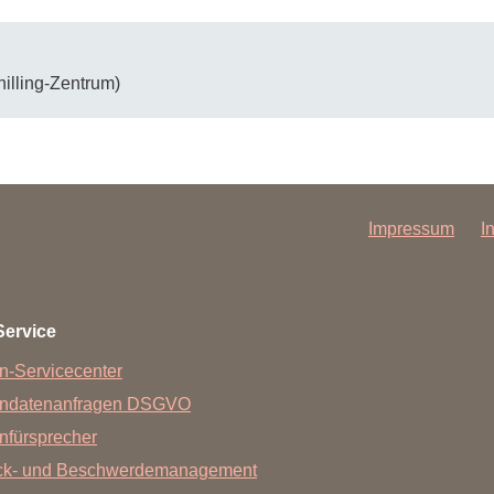
illing-Zentrum)
Impressum
I
Service
n-Servicecenter
endatenanfragen DSGVO
nfürsprecher
ck- und Beschwerdemanagement