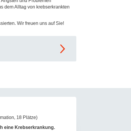
n, Ängsten und Problemen
s dem Alltag von krebserkrankten
rschung - Wissen - Translation - Transfer
tner:innen & Netzwerke
sierten. Wir freuen uns auf Sie!
 Lebenswissenschaftler:innen
 Partner:innen & Investor:innen
 Startups und Gründer:innen
ation, 18 Plätze)
ch eine Krebserkrankung.