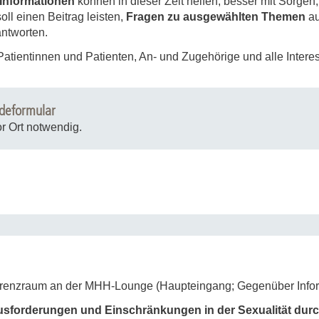
 Informationen
können in dieser Zeit helfen, besser mit Sorge
Forschungsdatenpolicy
ll einen Beitrag leisten,
Fragen zu ausgewählten Themen
au
Fo
Forschungsinformationssystem
ntworten.
Par
Patientinnen und Patienten, An- und Zugehörige und alle Interes
Dekanin für Forschung und Transfer und
Für
Forschungskommission
Für
deformular
Für
r Ort notwendig.
Gute wissenschaftliche Praxis
GWP-Kommission
Ombudswesen und Ombudsperson
erenzraum an der MHH-Lounge (Haupteingang; Gegenüber Inform
ausforderungen und Einschränkungen in der Sexualität dur