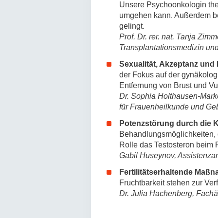
Unsere Psychoonkologin them
umgehen kann. Außerdem ber
gelingt.
Prof. Dr. rer. nat. Tanja Z
Transplantationsmedizin un
Sexualität, Akzeptanz un
der Fokus auf der gynäkolo
Entfernung von Brust und V
Dr. Sophia Holthausen-Mark
für Frauenheilkunde und Ge
Potenzstörung durch die 
Behandlungsmöglichkeiten, d
Rolle das Testosteron beim P
Gabil Huseynov, Assistenzar
Fertilitätserhaltende Maß
Fruchtbarkeit stehen zur Ve
Dr. Julia Hachenberg, Fachär