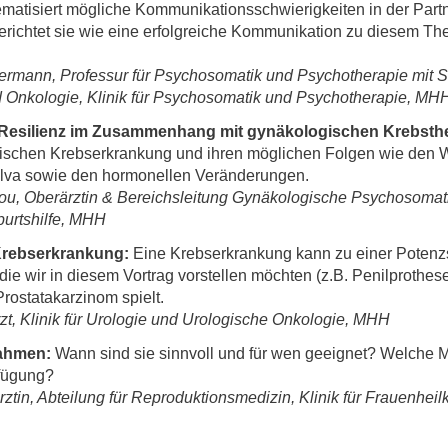
atisiert mögliche Kommunikationsschwierigkeiten in der Part
ichtet sie wie eine erfolgreiche Kommunikation zu diesem 
immermann, Professur für Psychosomatik und Psychotherapie mit
d Onkologie, Klinik für Psychosomatik und Psychotherapie, MH
d Resilienz im Zusammenhang mit gynäkologischen Krebsth
gischen Krebserkrankung und ihren möglichen Folgen wie den 
ulva sowie den hormonellen Veränderungen.
ou, Oberärztin & Bereichsleitung Gynäkologische Psychosomati
burtshilfe, MHH
Krebserkrankung:
Eine Krebserkrankung kann zu einer Potenzs
ie wir in diesem Vortrag vorstellen möchten (z.B. Penilprothes
rostatakarzinom spielt.
zt, Klinik für Urologie und Urologische Onkologie, MHH
nahmen:
Wann sind sie sinnvoll und für wen geeignet? Welche 
rfügung?
ztin, Abteilung für Reproduktionsmedizin, Klinik für Frauenhe