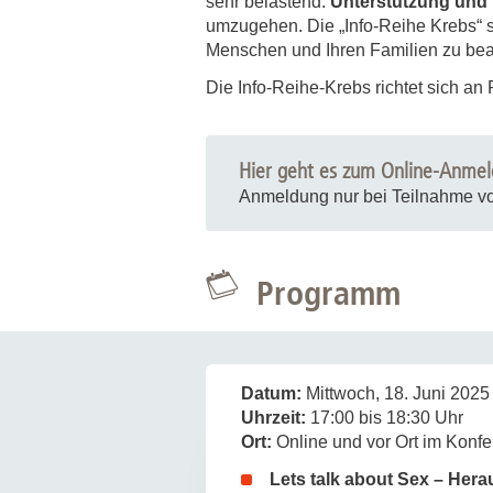
sehr belastend.
Unterstützung und
Zentrale Forschungseinrichtung Elektronenmikroskopie
umzugehen. Die „Info-Reihe Krebs“ so
Menschen und Ihren Familien zu bea
Akademische Karriereentwicklung
Die Info-Reihe-Krebs richtet sich an 
Ansprechpersonen
Hannover Biomedical Research School (HBRS)
Hier geht es zum Online-Anmel
Für Postdoktorand:innen
Anmeldung nur bei Teilnahme vo
Für Ärzt:innen
Programm
Datum:
Mittwoch, 18. Juni 2025
Uhrzeit:
17:00 bis 18:30 Uhr
Ort:
Online und vor Ort im Konf
Lets talk about Sex – Her