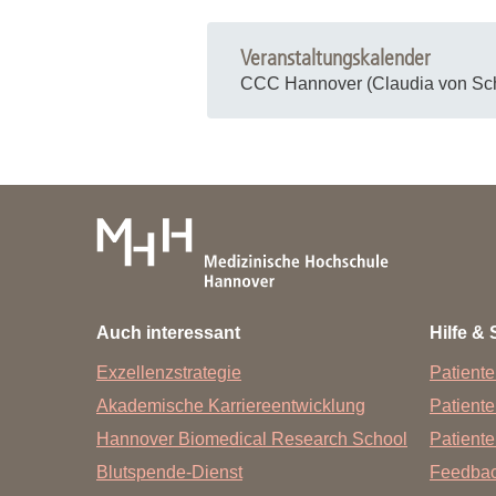
Veranstaltungskalender
CCC Hannover (Claudia von Sch
Auch interessant
Hilfe & 
Exzellenzstrategie
Patiente
Akademische Karriereentwicklung
Patient
Hannover Biomedical Research School
Patiente
Blutspende-Dienst
Feedba