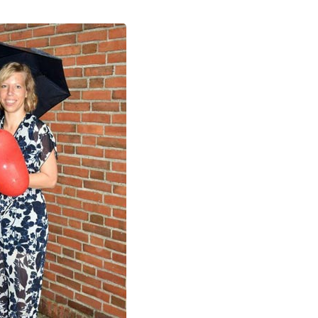
rschung - Wissen - Translation - Transfer
tner:innen & Netzwerke
 Lebenswissenschaftler:innen
 Partner:innen & Investor:innen
 Startups und Gründer:innen