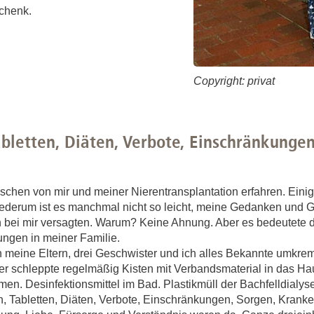
chenk.
Copyright: privat
abletten, Diäten, Verbote, Einschränkungen
chen von mir und meiner Nierentransplantation erfahren. Einig
ederum ist es manchmal nicht so leicht, meine Gedanken und G
ren bei mir versagten. Warum? Keine Ahnung. Aber es bedeutete 
ngen in meiner Familie.
 meine Eltern, drei Geschwister und ich alles Bekannte umkre
der schleppte regelmäßig Kisten mit Verbandsmaterial in das H
men. Desinfektionsmittel im Bad. Plastikmüll der Bachfelldialys
n, Tabletten, Diäten, Verbote, Einschränkungen, Sorgen, Kran