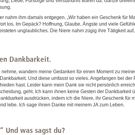
ung, Liebe, Fürsorge und Verständnis waren da. Ganze dreiei
ösung.
r nahm ihm damals entgegen. „Wir haben ein Geschenk für Mare
ort los. Im Gepäck? Hoffnung, Glaube, Ängste und viele Gefühle
steten unglaubliches. Die Niere nahm zügig ihre Tätigkeit auf,
efen Dankbarkeit.
en nehme, wandern meine Gedanken für einen Moment zu meiner
n Dankbarkeit. Und diese umfasst so vieles. Angefangen bei der 
ieden hast. Leider kann mein Dank sie nicht persönlich erreich
tscheidung, geht. Ich kann ihnen keine Gesten der Dankbarkeit 
ankbarkeit ausdrücken, indem ich die Niere, ihr Geschenk für 
nd lebe. Ich sage ihnen Danke mit meinem JA zum Leben.
.“ Und was sagst du?