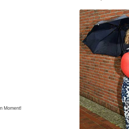
Forschungsdatenpolicy
Fo
Forschungsinformationssystem
Par
Dekanin für Forschung und Transfer und
Für
Forschungskommission
Für
Für
Gute wissenschaftliche Praxis
GWP-Kommission
Ombudswesen und Ombudsperson
en Moment!