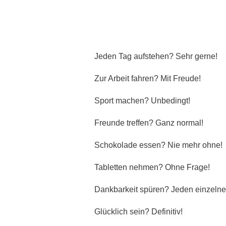
Zentrale Forschungseinrichtung Elektronenmikroskopie
Akademische Karriereentwicklung
Ansprechpersonen
Jeden Tag aufstehen? Sehr gerne!
Hannover Biomedical Research School (HBRS)
Zur Arbeit fahren? Mit Freude!
Für Postdoktorand:innen
Für Ärzt:innen
Sport machen? Unbedingt!
Freunde treffen? Ganz normal!
Schokolade essen? Nie mehr ohne!
Tabletten nehmen? Ohne Frage!
Dankbarkeit spüren? Jeden einzeln
Glücklich sein? Definitiv!