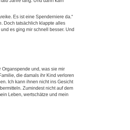
nhalb Jahre lang. Und dann kam
ike. Es ist eine Spenderniere da.“
. Doch tatsächlich klappte alles
 und es ging mir schnell besser. Und
 Organspende und, was sie mir
Familie, die damals ihr Kind verloren
en. Ich kann ihnen nicht ins Gesicht
übermitteln. Zumindest nicht auf dem
mein Leben, wertschätze und mein