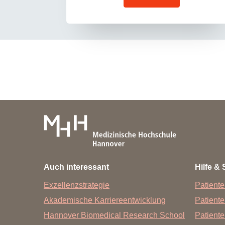
Auch interessant
Hilfe & 
Exzellenzstrategie
Patiente
Akademische Karriereentwicklung
Patient
Hannover Biomedical Research School
Patiente