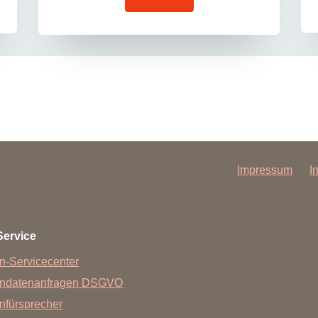
Impressum
I
Service
n-Servicecenter
endatenanfragen DSGVO
nfürsprecher