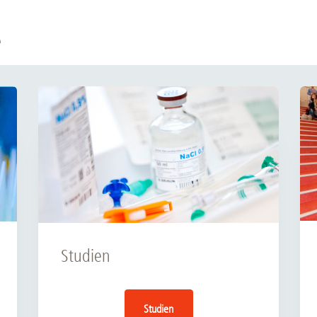
Forschungsdatenpolicy
Fo
Forschungsinformationssystem
e
Par
Dekanin für Forschung und Transfer und
Für
Forschungskommission
Für
Für
Gute wissenschaftliche Praxis
GWP-Kommission
Ombudswesen und Ombudsperson
Studien
Studien