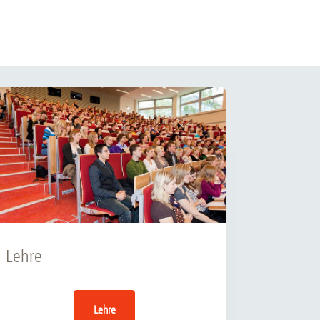
rschung - Wissen - Translation - Transfer
tner:innen & Netzwerke
 Lebenswissenschaftler:innen
 Partner:innen & Investor:innen
 Startups und Gründer:innen
Lehre
Lehre