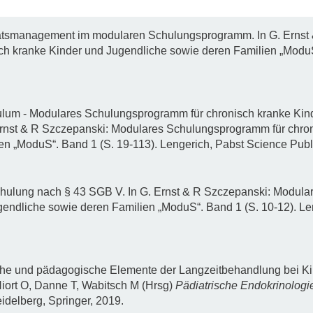
tätsmanagement im modularen Schulungsprogramm. In G. Ernst
h kranke Kinder und Jugendliche sowie deren Familien „ModuS“
culum - Modulares Schulungsprogramm für chronisch kranke Kin
Ernst & R Szczepanski: Modulares Schulungsprogramm für chro
en „ModuS“. Band 1 (S. 19-113). Lengerich, Pabst Science Publ
chulung nach § 43 SGB V. In G. Ernst & R Szczepanski: Modul
gendliche sowie deren Familien „ModuS“. Band 1 (S. 10-12). Le
che und pädagogische Elemente der Langzeitbehandlung bei Ki
iort O, Danne T, Wabitsch M (Hrsg)
Pädiatrische Endokrinologi
idelberg, Springer, 2019.