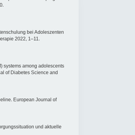
0.
rschung - Wissen - Translation - Transfer
tner:innen & Netzwerke
entenschulung bei Adoleszenten
 Lebenswissenschaftler:innen
erapie 2022, 1–11.
 Partner:innen & Investor:innen
 Startups und Gründer:innen
GM) systems among adolescents
rnal of Diabetes Science and
deline. European Journal of
rgungssituation und aktuelle