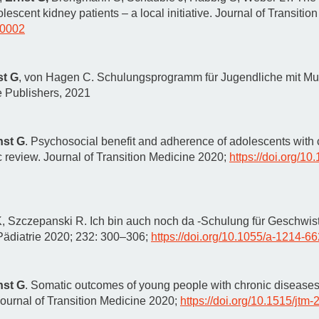
lescent kidney patients – a local initiative. Journal of Transitio
-0002
st G
, von Hagen C. Schulungsprogramm für Jugendliche mit Mul
e Publishers, 2021
nst G
. Psychosocial benefit and adherence of adolescents with c
c review. Journal of Transition Medicine 2020;
https://doi.org/1
K, Szczepanski R. Ich bin auch noch da -Schulung für Geschwis
Pädiatrie 2020; 232: 300–306;
https://doi.org/10.1055/a-1214-6
nst G
. Somatic outcomes of young people with chronic diseases p
Journal of Transition Medicine 2020;
https://doi.org/10.1515/jtm