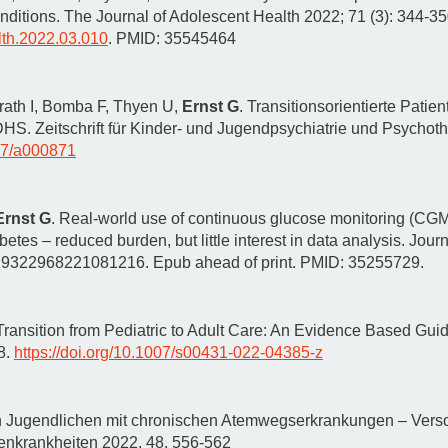
Forschungsdatenpolicy
nditions. The Journal of Adolescent Health 2022; 71 (3): 344-35
Fo
alth.2022.03.010
. PMID: 35545464
Forschungsinformationssystem
Par
Dekanin für Forschung und Transfer und
ath I, Bomba F, Thyen U,
Ernst G
. Transitionsorientierte Pati
Für
Forschungskommission
S. Zeitschrift für Kinder- und Jugendpsychiatrie und Psychoth
Für
917/a000871
Für
Gute wissenschaftliche Praxis
Ernst G
. Real-world use of continuous glucose monitoring (C
GWP-Kommission
betes – reduced burden, but little interest in data analysis. Jou
/19322968221081216. Epub ahead of print. PMID: 35255729.
Ombudswesen und Ombudsperson
Transition from Pediatric to Adult Care: An Evidence Based Gui
8.
https://doi.org/10.1007/s00431-022-04385-z
on Jugendlichen mit chronischen Atemwegserkrankungen – Verso
nkrankheiten 2022, 48, 556-562