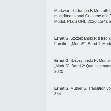
Markwart H, Bomba F, Menrath I
multidimensional Outcome of a P
Model. PLoS ONE 2020;15(4): e0
Ernst G,
Szczepanski R (Hrsg.)
Familien „ModuS“. Band 1: Modul
Ernst G,
Szczepanski R. Modula
„ModuS“. Band 2: Qualitätsmanag
2020
Ernst G
, Müther S. Transition v
354