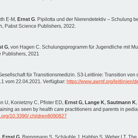
üth E-M,
Ernst G
. Pipilotta und der Nierendetektiv – Schulung 
h, Pabst Science Publishers, 2022.
st G
, von Hagen C. Schulungsprogramm für Jugendliche mit Mul
e Publishers, 2021
sellschaft für Transitionsmedizin. S3-Leitlinie: Transition von d
.1 vom 22.04.2021. Verfügbar:
https://www.awmf.org/leitlinien/de
n U, Konietzny C, Pfister ED,
Ernst G, Lange K, Sautmann K
,
raining as seen by health care practitioners and parents in pediatr
oi.org/10.3390/ children8090827
M,
Ernst G,
Brengmann S, Schäuble J, Habbig S, Weber LT. The 