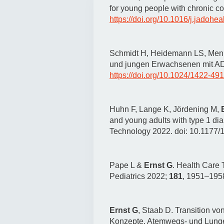
Zentrale Forschungseinrichtung Elektronenmikroskopie
for young people with chronic co
https://doi.org/10.1016/j.jadohe
Akademische Karriereentwicklung
Ansprechpersonen
Schmidt H, Heidemann LS, Menr
und jungen Erwachsenen mit ADH
Hannover Biomedical Research School (HBRS)
https://doi.org/10.1024/1422-4
Für Postdoktorand:innen
Für Ärzt:innen
Huhn F, Lange K, Jördening M,
and young adults with type 1 dia
Technology 2022. doi: 10.1177
Pape L &
Ernst G
. Health Care 
Pediatrics 2022;
181
, 1951–195
Ernst G
, Staab D. Transition v
Konzepte. Atemwegs- und Lunge