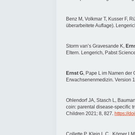
Benz M, Volkmar T, Kusser F, R
überarbeitete Auflage).
Lengeric
Storm van’s Gravesande K,
Ern
Eltern. Lengerich, Pabst Scienc
Ernst G
, Pape L im Namen der Ge
Erwachsenenmedizin. Version 1
Ohlendorf JA, Stasch L, Bauman
coin: parental disease-specific t
Children 2021; 8, 827.
https://d
Collette P, Klein L.C., Körner L