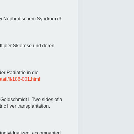
bei Nephrotischem Syndrom (3.
tipler Sklerose und deren
er Pädiatrie in die
tail/ll/186-001.html
 Goldschmidt I. Two sides of a
ic liver transplantation.
individualized, accompanied