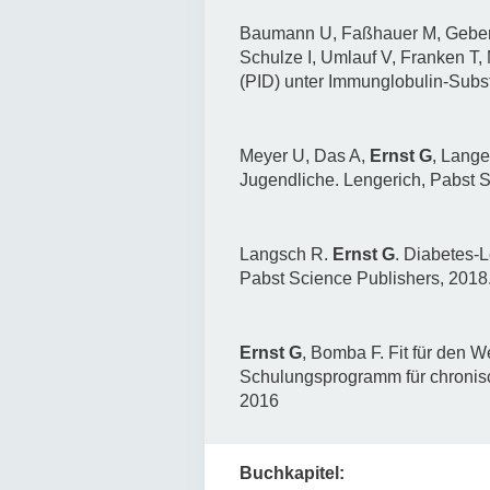
Baumann U, Faßhauer M, Gebert 
Schulze I, Umlauf V, Franken T,
(PID) unter Immunglobulin-Subst
Meyer U, Das A,
Ernst G
, Lange
Jugendliche. Lengerich, Pabst S
Langsch R.
Ernst G
. Diabetes-L
Pabst Science Publishers, 2018.
Ernst G
, Bomba F. Fit für den 
Schulungsprogramm für chronisc
2016
Buchkapitel: