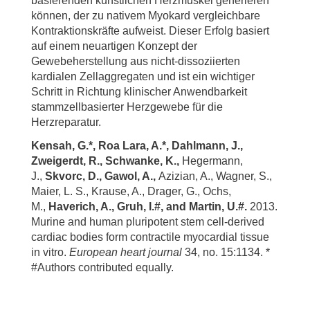
basierenden künstlichen Herzmuskel generieren
können, der zu nativem Myokard vergleichbare
Kontraktionskräfte aufweist. Dieser Erfolg basiert
auf einem neuartigen Konzept der
Gewebeherstellung aus nicht-dissoziierten
kardialen Zellaggregaten und ist ein wichtiger
Schritt in Richtung klinischer Anwendbarkeit
stammzellbasierter Herzgewebe für die
Herzreparatur.
Kensah, G.*, Roa Lara, A.*, Dahlmann, J.,
Zweigerdt, R., Schwanke, K.,
Hegermann,
J.,
Skvorc, D., Gawol, A.,
Azizian, A., Wagner, S.,
Maier, L. S., Krause, A., Drager, G., Ochs,
M.,
Haverich, A.,
Gruh, I.#, and Martin, U.#.
2013.
Murine and human pluripotent stem cell-derived
cardiac bodies form contractile myocardial tissue
in vitro.
European heart journal
34, no. 15:1134. *
#Authors contributed equally.