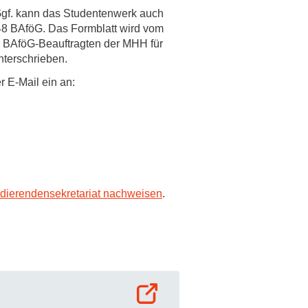
Ggf. kann das Studentenwerk auch
rschung - Wissen - Translation - Transfer
48 BAföG. Das Formblatt wird vom
er BAföG-Beauftragten der MHH für
tner:innen & Netzwerke
nterschrieben.
 Lebenswissenschaftler:innen
 E-Mail ein an:
 Partner:innen & Investor:innen
 Startups und Gründer:innen
dierendensekretariat nachweisen
.