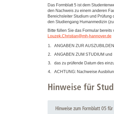
Zentrale Forschungseinrichtung Elektronenmikroskopie
Das Formblatt 5 ist dem Studentenw
den Nachweis zu einem anderen Fach
Bereichsleiter Studium und Prüfung 
Akademische Karriereentwicklung
den Studiengang Humanmedizin (zurze
Ansprechpersonen
Bitte füllen Sie das Formular berei
Hannover Biomedical Research School (HBRS)
Louzek.Christian
@
mh-hannover.de
Für Postdoktorand:innen
ANGABEN ZUR AUSZUBILDEN
Für Ärzt:innen
ANGABEN ZUM STUDIUM und
das zu prüfende Datum des einz
ACHTUNG: Nachweise Ausbilung i
Hinweise für Stu
Hinweise zum Formblatt 05 für