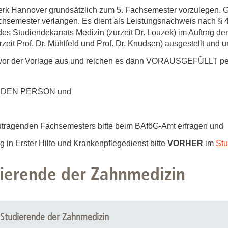
Forschungsdatenpolicy
erk Hannover grundsätzlich zum 5. Fachsemester vorzulegen. 
Fo
Forschungsinformationssystem
semester verlangen. Es dient als Leistungsnachweis nach § 
des Studiendekanats Medizin (zurzeit Dr. Louzek) im Auftrag d
Par
it Prof. Dr. Mühlfeld und Prof. Dr. Knudsen) ausgestellt und u
Dekanin für Forschung und Transfer und
Für
ts vor der Vorlage aus und reichen es dann VORAUSGEFÜLLT per
Forschungskommission
Für
Für
DEN PERSON und
Gute wissenschaftliche Praxis
GWP-Kommission
utragenden Fachsemesters bitte beim BAföG-Amt erfragen und
Ombudswesen und Ombudsperson
n Erster Hilfe und Krankenpflegedienst bitte
VORHER
im
Stu
dierende der Zahnmedizin
 Studierende der Zahnmedizin